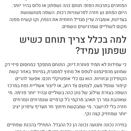
המזוהים בתרבות הפופ: תוחם כהה ושפתון או גלוס בהיר יותר.
היום המחוג נע חזרה לפרשנויות רכות. השפה מטושטשת
בעדינות, אומברה עדין מגדיל חזותית את הנפח, וקו קשיח מפנה
מקום לשוליים שמרגישים נושמים.
למה בכלל צריך תוחם כשיש
שפתון עמיד?
כי עמידות לא תמיד פותרת דיוק. התוחם מתפקד כמחסום פיזי דק
שמונע מהפיגמנט לטפס אל מחוץ למסגרת, במיוחד באזור קשת
הקופידון ובזוויות. הוא גם כלי אופטיקלי חכם: אפשר להרים
קימור שנפל מעט, לצמצם צד רחב, או ליצור אשליית נפח במרכז
השפה בעזרת שילוב של גוון כהה בשוליים ובהיר יותר פנימה. מי
שאוהבת גמר רך תאהב מרקמי ג’ל קרמיים שנמרחים ונמרחים
חזרה בלי להישבר. מי שמבקשת חיתוך חד תעדיף עיפרון יציב
יותר שמחזיק קצה נקי.
בחירה נכונה ותנועה נכונה הן כל ההבדל. התחילי בהכנת שפתיים