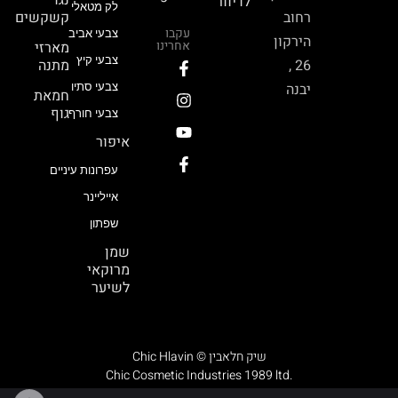
נגד
לדיוור
לק מטאלי
רחוב
קשקשים
עקבו
צבעי אביב
הירקון
אחרינו
מארזי
צבעי קיץ
26 ,
מתנה
יבנה
צבעי סתיו
חמאת
גוף
צבעי חורף
איפור
עפרונות עיניים
אייליינר
שפתון
שמן
מרוקאי
לשיער
Chic Hlavin © שיק חלאבין
Chic Cosmetic Industries 1989 ltd.