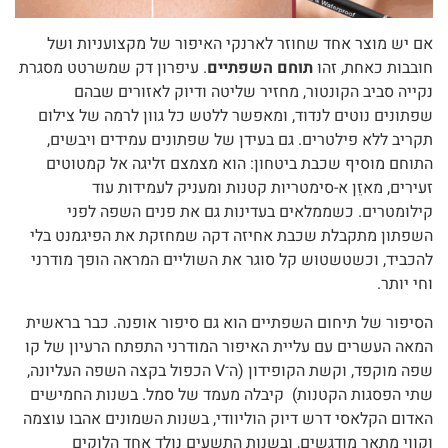
אם יש מוצר אחד שחוזר לארנקי האיפור של מקצועניות ושל
חובבות כאחת, זהו
תוחם השפתיים
. עיפרון דק שמשרטט מסגרת
נקייה סביב הקונטור, מחזיר שליטה ודיוק לאזורים שבהם
שפתונים נוטים לנדוד, ומאפשר ללטש כל גוון לרמה של צילום
תקריב ללא פילטרים. גם בעידן של שפתונים עמידים ויבשים,
התוחם מוסיף שכבת ביטחון: הוא מצמצם זליגה אל קמטוטים
זעירים, מאזֵן א-סימטריות קטנות ומעניק לעמידות עוד
קילומטרים. כשממלאים בעדינות גם את פנים השפה לפני
השפתון מתקבלת שכבת אחיזה דקה שמחזקת את הפיגמנט בלי
להכביד, וכשטשטוש קל סוגר את השוליים המראה הופך מודרני
וחי יותר.
הסיפור של תיחום השפתיים הוא גם סיפור אופנה. כבר בראשית
המאה העשרים עם עליית האיפור המודרני התפתח הרעיון של קו
שפה מוקפד, וקשת הקופידון (ה־V הכפול בקצה השפה העליונה,
שתי הפסגות הקטנות) קיבלה מעמד של סמל. בשנות החמישים
האדום הקלאסי דרש דיוק הוליוודי, בשנות השמונים אהבו עוצמה
וקווי מתאר מודגשים, ובשנות התשעים נולד אחד הלוקים