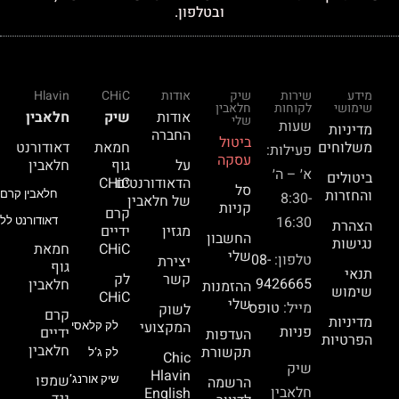
ובטלפון.
מידע
שירות
שיק
אודות
CHiC
Hlavin
שימושי
לקוחות
חלאבין
אודות
שיק
חלאבין
שלי
שעות
מדיניות
החברה
ביטול
משלוחים
חמאת
דאודורנט
פעילות:
עסקה
על
גוף
חלאבין
א׳ – ה׳
ביטולים
הדאודורנטים
CHiC
סל
והחזרות
חלאבין קרם 
8:30-
של חלאבין
קניות
קרם
16:30
דאודורנט ללא
הצהרת
מגזין
ידיים
החשבון
נגישות
CHiC
חמאת
שלי
טלפון:
08-
יצירת
גוף
תנאי
קשר
לק
9426665
חלאבין
ההזמנות
שימוש
CHiC
שלי
מייל:
טופס
לשוק
קרם
מדיניות
המקצועי
לק קלאסי
פניות
ידיים
העדפות
הפרטיות
חלאבין
תקשורת
לק ג’ל
Chic
שיק
Hlavin
שמפו
הרשמה
שיק אורנג’
חלאבין
English