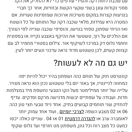
עם שכבת לחות דקה והסירי עודפים כדי לא להחליק את הקו.
סמני נקודות עוגן בשני שקעי הקשת ובזוויות, אחר כך חברי
בנגיעות קצרות במקום משיכות ארוכות שמזמינות טעויות. אם
המטרה היא עמידות, מלאי שכבה דקה של התוחם על כל השטח
ואז הניחי שפתון, טפחי בטישו, והוסיפי שכבה שנייה לפי הצורך.
אם הולכים על רוך, טשטשי את ההיקף באצבע נקייה או בספוגית
וחתמי גלוס דק במרכז לשיקוף אור. צילום בסטורי מחמיר לב עם
קצוות קשים, לכן טשטוש מדוד נראה עדכני ונעים יותר לעין.
יש גם מה לא לעשות?
קונטרסט חזק של תוחם כהה ושפתון בהיר יכול להיות יפה
כמחווה לניינטיז, אך באור יום בלי טשטוש נכון הוא נראה מצויר.
עלייה של יותר ממילימטר מעל הקו הטבעי נחשפת מיד במצלמות
חדות. ועבודה על שפתיים יבשות מדגישה מרקם וסדקים. עדיף
להחזיק שני תוחמים קבועים בתיק. אחד ניוד טבעי חצי טון כהה
06 או 02 מצבע השפה
לצרכי יומיום
, ועוד אחד עמוק יותר
לאומברה ערב או
להגדרה דרמטית
01 או 04 . שניים כאלה יכסו
כמעט כל מצב רוח וכל גוון, משפתון מט חורפי ועד גלוס שקוף