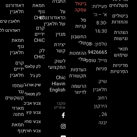
החברה
ביטול
משלוחים
חמאת
דאודורנט
פעילות:
עסקה
על
גוף
חלאבין
א׳ – ה׳
ביטולים
הדאודורנטים
CHiC
סל
והחזרות
חלאבין קרם 
8:30-
של חלאבין
קניות
קרם
16:30
דאודורנט ללא
הצהרת
מגזין
ידיים
החשבון
נגישות
CHiC
חמאת
שלי
טלפון:
08-
יצירת
גוף
תנאי
קשר
לק
9426665
חלאבין
ההזמנות
שימוש
CHiC
שלי
מייל:
טופס
לשוק
קרם
מדיניות
המקצועי
לק קלאסי
פניות
ידיים
העדפות
הפרטיות
חלאבין
תקשורת
לק ג’ל
Chic
שיק
Hlavin
שמפו
הרשמה
שיק אורנג’
חלאבין
English
נגד
לדיוור
לק מטאלי
רחוב
קשקשים
עקבו
צבעי אביב
הירקון
אחרינו
מארזי
צבעי קיץ
26 ,
מתנה
יבנה
צבעי סתיו
חמאת
גוף
צבעי חורף