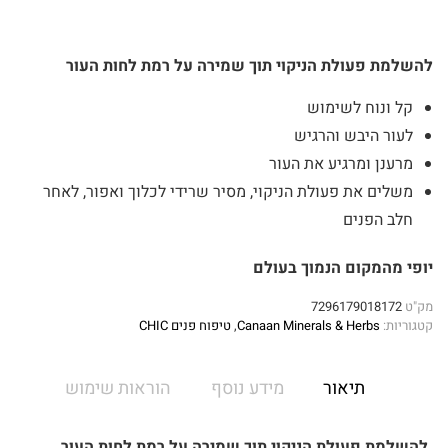
להשלמת פעולת הניקוי תוך שמירה על רמת לחות העור
קל ונוח לשימוש
לעור היבש והרגיש
מרענן ומרגיע את העור
משלים את פעולת הניקוי, מסיר שרידי לכלוך ואפור, לאחר
חלב הפנים
יופי מהמקום הנמוך בעולם
מק"ט
7296179018172
קטגוריות:
Canaan Minerals & Herbs
,
טיפוח פנים CHIC
תיאור
מידע נוסף
הוראות שימוש
להשלמת פעולת הניקוי תוך שמירה על רמת לחות העור