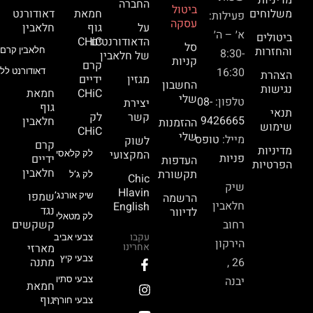
מדיניות
החברה
ביטול
משלוחים
חמאת
דאודורנט
פעילות:
עסקה
על
גוף
חלאבין
א׳ – ה׳
ביטולים
הדאודורנטים
CHiC
סל
והחזרות
חלאבין קרם 
8:30-
של חלאבין
קניות
קרם
16:30
דאודורנט ללא
הצהרת
מגזין
ידיים
החשבון
נגישות
CHiC
חמאת
שלי
טלפון:
08-
יצירת
גוף
תנאי
קשר
לק
9426665
חלאבין
ההזמנות
שימוש
CHiC
שלי
מייל:
טופס
לשוק
קרם
מדיניות
המקצועי
לק קלאסי
פניות
ידיים
העדפות
הפרטיות
חלאבין
תקשורת
לק ג’ל
Chic
שיק
Hlavin
שמפו
הרשמה
שיק אורנג’
חלאבין
English
נגד
לדיוור
לק מטאלי
רחוב
קשקשים
עקבו
צבעי אביב
הירקון
אחרינו
מארזי
צבעי קיץ
26 ,
מתנה
יבנה
צבעי סתיו
חמאת
גוף
צבעי חורף