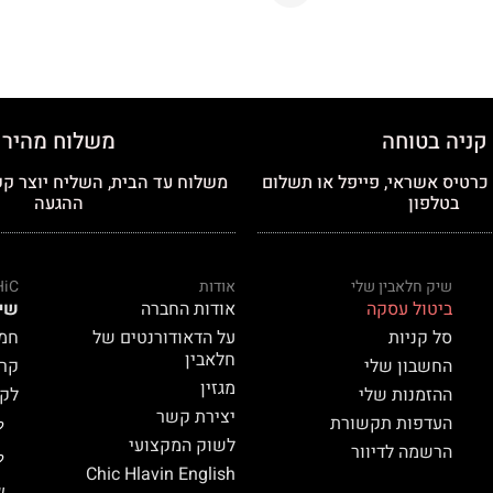
קניה בטוחה
משלוח מהיר
רטיס אשראי, פייפל או תשלום
משלוח עד הבית, השליח יוצר קש
בטלפון
ההגעה
שיק חלאבין שלי
אודות
HiC
ביטול עסקה
אודות החברה
שי
סל קניות
על הדאודורנטים של
חמאת
חלאבין
החשבון שלי
קרם 
מגזין
ההזמנות שלי
לק HiC
יצירת קשר
העדפות תקשורת
ל
לשוק המקצועי
הרשמה לדיוור
ל
Chic Hlavin English
ש