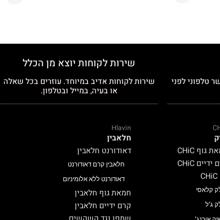
שירות לקוחות יוצא מן הכלל
ר טלפוני לפני
שירות לקוחות אדיב במיוחד. עוזרים בכל שאלה
או בעיה, במייל ובטלפון.
Hlavin
C
ק
חלאבין
 גוף CHiC
דאודורנט חלאבין
ידיים CHiC
חלאבין קרם דאודורנט
C
דאודורנט ללא אלומיניום
ק קלאסי
חמאת גוף חלאבין
קרם ידיים חלאבין
ק ג’ל
שמפו נגד קשקשים
יק אורנג’