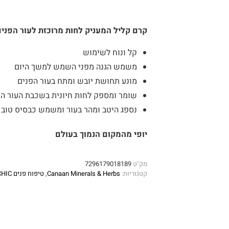
קרם קליל המעניק לחות מרוכזת לעור הפני
קל ונוח לשימוש
משמש הגנה מפני השמש למשך היום
מונע תחושת יובש ומתח בעור הפנים
שומר ומספק לחות חיונית בשכבת העור הח
נספג היטב ומהר בעור ומשמש כבסיס טוב 
יופי מהמקום הנמוך בעולם
מק"ט
7296179018189
קטגוריות:
Canaan Minerals & Herbs
,
טיפוח פנים CHIC