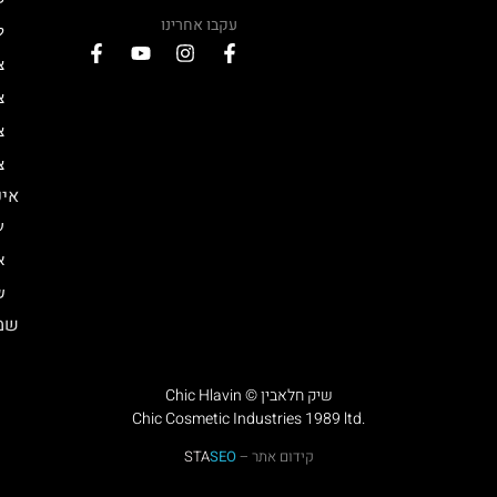
עקבו אחרינו
ל
צ
צ
צ
צ
איפ
ע
א
ש
שמן
Chic Hlavin © שיק חלאבין
Chic Cosmetic Industries 1989 ltd.
קידום אתר –
SEO
STA