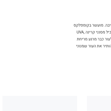
ביבה. מועשר בקומפלקס
הייחודי של כנען – CSE Complex™, במרכיבי ליחוח רבי עוצמה, בויטמינים C+E ובשמן גזר. מכיל מסנני קרינה UVA,
יות לעור כבר מרגע מריחת
תיר את העור שמנוני