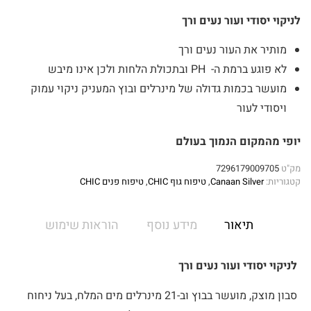
לניקוי יסודי ועור נעים ורך
מותיר את העור נעים ורך
לא פוגע ברמת ה- PH ובתכולת הלחות ולכן אינו מיבש
מועשר בכמות גדולה של מינרלים ובוץ המעניק ניקוי עמוק
ויסודי לעור
יופי מהמקום הנמוך בעולם
מק"ט
7296179009705
קטגוריות:
Canaan Silver
,
טיפוח גוף CHIC
,
טיפוח פנים CHIC
תיאור
מידע נוסף
הוראות שימוש
לניקוי יסודי ועור נעים ורך
סבון מוצק, מועשר בבוץ וב-21 מינרלים מים המלח, בעל ניחוח