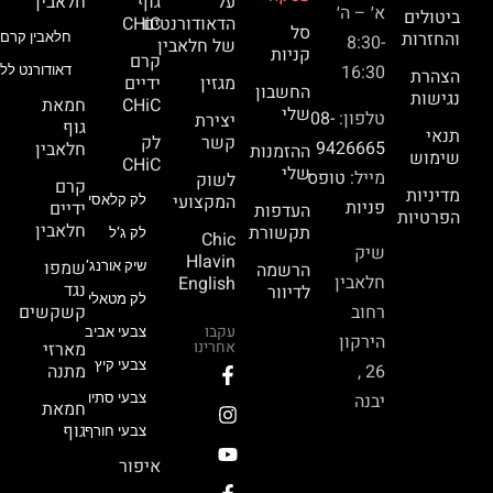
על
גוף
חלאבין
א׳ – ה׳
ביטולים
הדאודורנטים
CHiC
סל
והחזרות
חלאבין קרם 
8:30-
של חלאבין
קניות
קרם
16:30
דאודורנט ללא
הצהרת
מגזין
ידיים
החשבון
נגישות
CHiC
חמאת
שלי
טלפון:
08-
יצירת
גוף
תנאי
קשר
לק
9426665
חלאבין
ההזמנות
שימוש
CHiC
שלי
מייל:
טופס
לשוק
קרם
מדיניות
המקצועי
לק קלאסי
פניות
ידיים
העדפות
הפרטיות
חלאבין
תקשורת
לק ג’ל
Chic
שיק
Hlavin
שמפו
הרשמה
שיק אורנג’
חלאבין
English
נגד
לדיוור
לק מטאלי
רחוב
קשקשים
עקבו
צבעי אביב
הירקון
אחרינו
מארזי
צבעי קיץ
26 ,
מתנה
יבנה
צבעי סתיו
חמאת
גוף
צבעי חורף
איפור