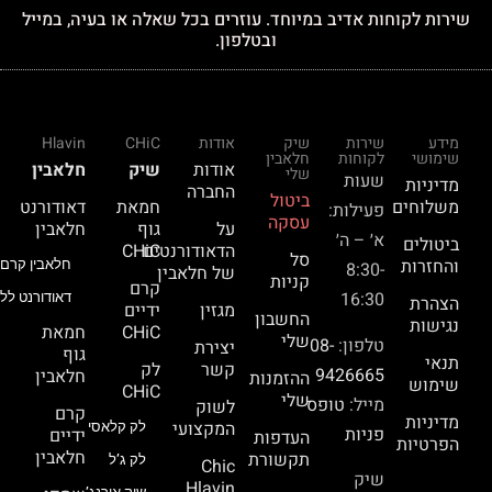
שירות לקוחות אדיב במיוחד. עוזרים בכל שאלה או בעיה, במייל
ובטלפון.
מידע
שירות
שיק
אודות
CHiC
Hlavin
שימושי
לקוחות
חלאבין
אודות
שיק
חלאבין
שלי
שעות
מדיניות
החברה
ביטול
משלוחים
חמאת
דאודורנט
פעילות:
עסקה
על
גוף
חלאבין
א׳ – ה׳
ביטולים
הדאודורנטים
CHiC
סל
והחזרות
חלאבין קרם 
8:30-
של חלאבין
קניות
קרם
16:30
דאודורנט ללא
הצהרת
מגזין
ידיים
החשבון
נגישות
CHiC
חמאת
שלי
טלפון:
08-
יצירת
גוף
תנאי
קשר
לק
9426665
חלאבין
ההזמנות
שימוש
CHiC
שלי
מייל:
טופס
לשוק
קרם
מדיניות
המקצועי
לק קלאסי
פניות
ידיים
העדפות
הפרטיות
חלאבין
תקשורת
לק ג’ל
Chic
שיק
Hlavin