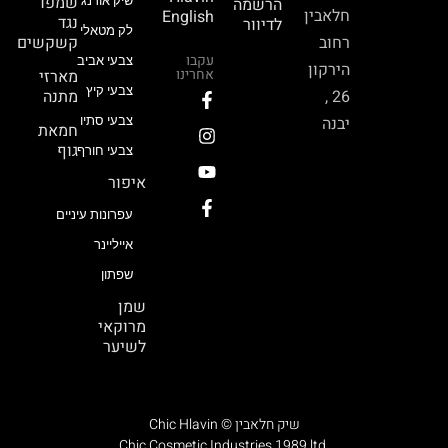
שמפו
הרשמה
שיק אורנג’
חלאבין
English
נגד
לדיוור
לק מטאלי
רחוב
קשקשים
עקבו
צבעי אביב
הירקון
אחרינו
מארזי
צבעי קיץ
26 ,
מתנה
יבנה
צבעי סתיו
חמאת
גוף
צבעי חורף
איפור
עפרונות עיניים
אייליינר
שפתון
שמן
מרוקאי
לשיער
Chic Hlavin © שיק חלאבין
Chic Cosmetic Industries 1989 ltd.