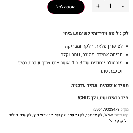
+
-
הוספה לסל
לק ג’ל נוח וידידותי לשימוש ביתי
לציפורן מלאה, חלקה ומבריקה
מריחה אחידה, מהירה, נוחה וקלה
פורמולה ייחודית של 3 ב-1 -אשר אינו צריך שכבת בסיס
ושכבת טופ
תמיד אופנתית, תמיד עדכנית
מיד רואים שיש לך CHIC!
מק"ט
7296179023473
קטגוריות:
Wow
,
לק אלגנטי
,
לק ג'ל שיק
,
לק נשי
,
לק צבעי קיץ
,
לק שיק
,
קולור
בלוק
,
קז'ואל