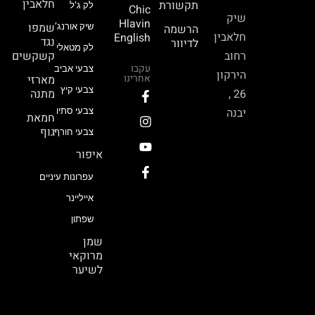
חלאבין
תקשורת
לק ג’ל
Chic
שיק
Hlavin
שמפו
הרשמה
שיק אורנג’
חלאבין
English
נגד
לדיוור
לק מטאלי
רחוב
קשקשים
עקבו
צבעי אביב
הירקון
אחרינו
מארזי
צבעי קיץ
26 ,
מתנה
יבנה
צבעי סתיו
חמאת
גוף
צבעי חורף
איפור
עפרונות עיניים
אייליינר
שפתון
שמן
מרוקאי
לשיער