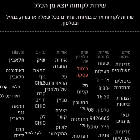
שירות לקוחות יוצא מן הכלל
שירות לקוחות אדיב במיוחד. עוזרים בכל שאלה או בעיה, במייל
ובטלפון.
מידע
שירות
שיק
אודות
CHiC
Hlavin
שימושי
לקוחות
חלאבין
אודות
שיק
חלאבין
שלי
שעות
מדיניות
החברה
ביטול
משלוחים
חמאת
דאודורנט
פעילות:
עסקה
על
גוף
חלאבין
א׳ – ה׳
ביטולים
הדאודורנטים
CHiC
סל
והחזרות
חלאבין קרם 
8:30-
של חלאבין
קניות
קרם
16:30
דאודורנט ללא
הצהרת
מגזין
ידיים
החשבון
נגישות
CHiC
חמאת
שלי
טלפון:
08-
יצירת
גוף
תנאי
קשר
לק
9426665
חלאבין
ההזמנות
שימוש
CHiC
שלי
מייל:
טופס
לשוק
קרם
מדיניות
המקצועי
לק קלאסי
פניות
ידיים
העדפות
הפרטיות