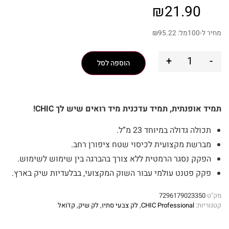
₪
21.90
מחיר ל-100מל:
95.22
₪
+
-
הוספה לסל
תמיד אופנתית, תמיד עדכנית מיד רואים שיש לך CHIC!
תכולה גדולה במיוחד 23 מ”ל.
מברשת מקצועית לכיסוי שטח ציפורן רחב.
הפקק נסגר הרמטית ללא צורך בהברגה בין שימוש לשימוש.
פקק פטנט עולמי עבור השוק המקצועי, בבלעדיות שיק בארץ.
מק"ט
7296179023350
קטגוריות:
CHIC Professional
,
לק צבעי סתיו
,
לק שיק
,
קז'ואל