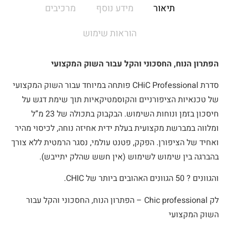
תיאור
מידע נוסף
מרכיבים
הוראות שימוש
הפתרון הנוח, החסכוני והקל עבור השוק המקצועי
סדרת CHiC Professional פותחה במיוחד עבור השוק המקצועי
של טכנאיות הציפורניים והקוסמטיקאיות תוך שימת דגש על
חיסכון בזמן ונוחות השימוש. הבקבוק בתכולה של 23 מ”ל
ומלווה במברשת מקצועית בעלת ידית אחיזה נוחה, לכיסוי מהיר
ואחיד של הציפורן. הפקק, פטנט עולמי, נסגר הרמטית ללא צורך
בהברגה בין שימוש לשימוש (אין חשש שהלק יתייבש).
והגוונים ? 50 הגוונים האהובים ביותר של CHIC.
לק Chic professional – הפתרון הנוח, החסכוני והקל עבור
השוק המקצועי