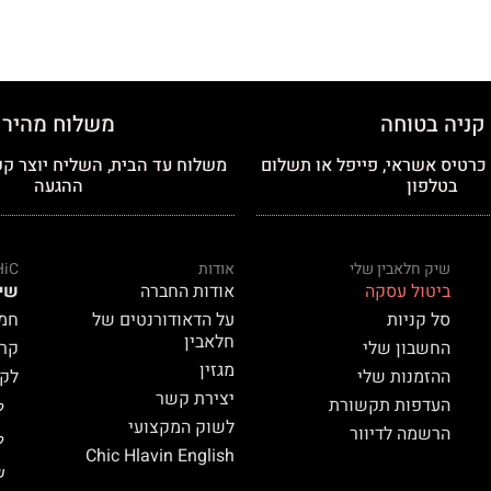
קניה בטוחה
משלוח מהיר
רטיס אשראי, פייפל או תשלום
משלוח עד הבית, השליח יוצר קש
בטלפון
ההגעה
שיק חלאבין שלי
אודות
HiC
ביטול עסקה
אודות החברה
שי
סל קניות
על הדאודורנטים של
חמאת
חלאבין
החשבון שלי
קרם 
מגזין
ההזמנות שלי
לק HiC
יצירת קשר
העדפות תקשורת
ל
לשוק המקצועי
הרשמה לדיוור
ל
Chic Hlavin English
ש