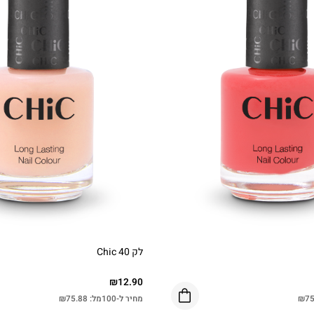
לק Chic 40
₪
12.90
75
₪
מחיר ל-100מל:
75.88
₪