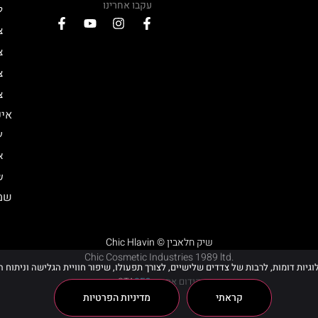
עקבו אחרינו
ל
צ
צ
צ
צ
איפ
ע
א
ש
שמן
Chic Hlavin © שיק חלאבין
Chic Cosmetic Industries 1989 ltd.
קידום אתר –
SEO
STA
קראתי
מדיניות הפרטיות