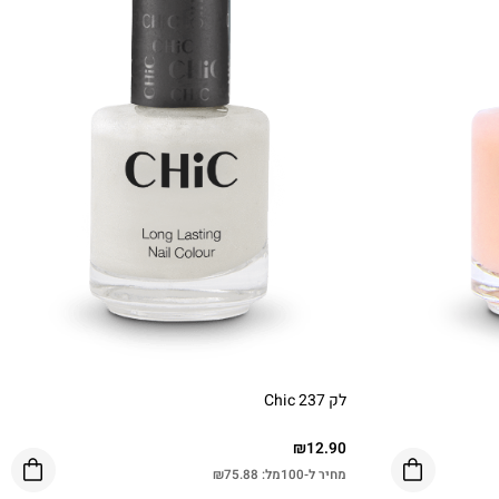
לק Chic 237
₪
12.90
מחיר ל-100מל:
75.88
₪