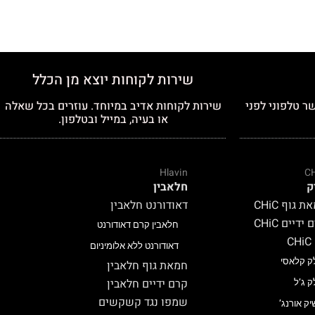
שירות לקוחות יוצא מן הכלל
ר טלפוני לפני
שירות לקוחות אדיב במיוחד. עוזרים בכל שאלה
או בעיה, במייל ובטלפון.
Hlavin
C
ק
חלאבין
 גוף CHiC
דאודורנט חלאבין
ידיים CHiC
חלאבין קרם דאודורנט
C
דאודורנט ללא אלומיניום
ק קלאסי
חמאת גוף חלאבין
קרם ידיים חלאבין
ק ג’ל
שמפו נגד קשקשים
יק אורנג’