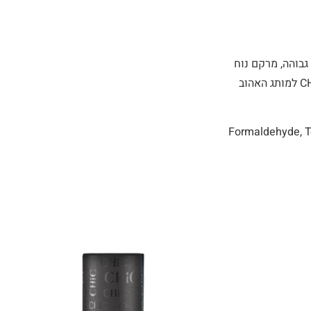
שלה! איכות גבוהה, מרקם נוח
למריחה, גוונים חדשניים ואופנתיים, עמידות וזמני יבוש קצרים הפכו את הלק הקלאסי מבית CHIC למותג האהוב