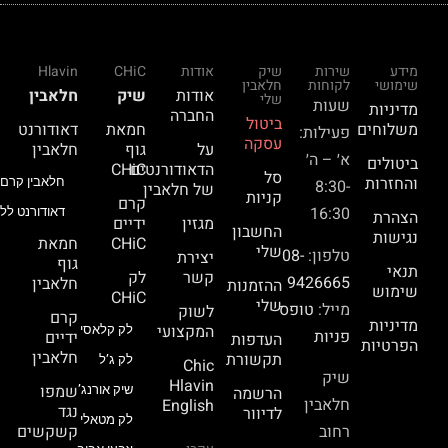
מידע
שירות
שיק
אודות
CHiC
Hlavin
שימושי
לקוחות
חלאבין
אודות
שיק
חלאבין
שלי
שעות
מדיניות
החברה
ביטול
משלוחים
חמאת
דאודורנט
פעילות:
עסקה
על
גוף
חלאבין
א׳ – ה׳
ביטולים
הדאודורנטים
CHiC
סל
והחזרות
חלאבין קרם 
8:30-
של חלאבין
קניות
קרם
16:30
דאודורנט ללא
הצהרת
מגזין
ידיים
החשבון
נגישות
CHiC
חמאת
שלי
טלפון:
08-
יצירת
גוף
תנאי
קשר
לק
9426665
חלאבין
ההזמנות
שימוש
CHiC
שלי
מייל:
טופס
לשוק
קרם
מדיניות
המקצועי
לק קלאסי
פניות
ידיים
העדפות
הפרטיות
חלאבין
תקשורת
לק ג’ל
Chic
שיק
Hlavin
שמפו
הרשמה
שיק אורנג’
חלאבין
English
נגד
לדיוור
לק מטאלי
רחוב
קשקשים