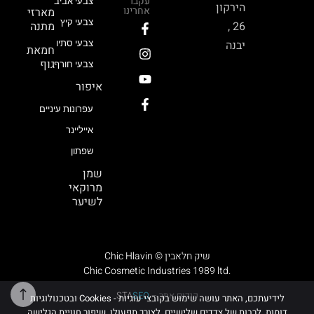
עקבו
צבעי אביב
הירקון
אחרינו
מארזי
צבעי קיץ
26 ,
מתנה
יבנה
צבעי סתיו
חמאת
גוף
צבעי חורף
איפור
עפרונות עיניים
אייליינר
שפתון
שמן
מרוקאי
לשיער
Chic Hlavin © שיק חלאבין
Chic Cosmetic Industries 1989 ltd.
קידום אתר –
SEO
STA
לידיעתכם, האתר עושה שימוש בקובצי עוגיות - Cookies ובטכנולוגיות
דומות, לרבות של צדדים שלישיים, לצורך תפעולו, שיפור חוויית הגלישה