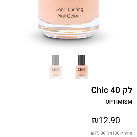
לק Chic 40
OPTIMISM
₪
12.90
מחיר ל-100מל:
75.88
₪