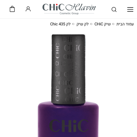
שיק CHiC
חלאבין HLAVIN
עמוד הבית
שיק CHiC
לק שיק
לק Chic 435