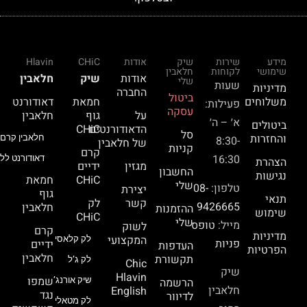
מידע
שירות
שיק
אודות
CHiC
Hlavin
שימושי
לקוחות
חלאבין
אודות
שיק
חלאבין
שלי
שעות
מדיניות
החברה
ביטול
משלוחים
חמאת
דאודורנט
פעילות:
עסקה
על
גוף
חלאבין
א׳ – ה׳
ביטולים
הדאודורנטים
CHiC
סל
והחזרות
חלאבין קרם 
8:30-
של חלאבין
קניות
קרם
16:30
דאודורנט ללא
הצהרת
מגזין
ידיים
החשבון
נגישות
CHiC
חמאת
שלי
טלפון:
08-
יצירת
גוף
תנאי
קשר
לק
9426665
חלאבין
ההזמנות
שימוש
CHiC
שלי
מייל:
טופס
לשוק
קרם
מדיניות
המקצועי
לק קלאסי
פניות
ידיים
העדפות
הפרטיות
חלאבין
תקשורת
לק ג’ל
Chic
שיק
Hlavin
שמפו
הרשמה
שיק אורנג’
חלאבין
English
נגד
לדיוור
לק מטאלי