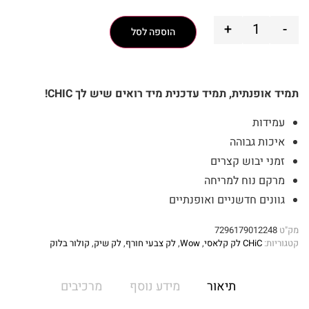
+
-
הוספה לסל
תמיד אופנתית, תמיד עדכנית מיד רואים שיש לך CHIC!
עמידות
איכות גבוהה
זמני יבוש קצרים
מרקם נוח למריחה
גוונים חדשניים ואופנתיים
מק"ט
7296179012248
קטגוריות:
CHiC לק קלאסי
,
Wow
,
לק צבעי חורף
,
לק שיק
,
קולור בלוק
תיאור
מידע נוסף
מרכיבים