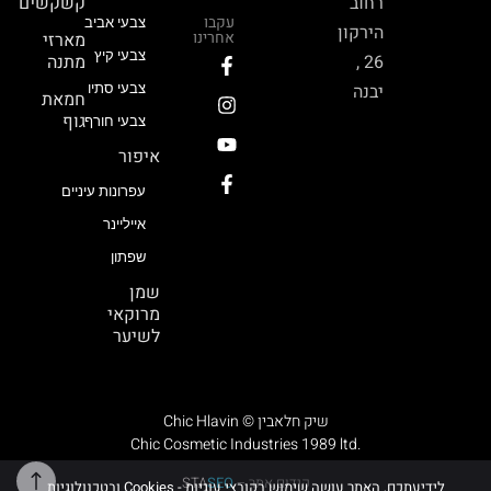
רחוב
קשקשים
עקבו
צבעי אביב
הירקון
אחרינו
מארזי
צבעי קיץ
26 ,
מתנה
יבנה
צבעי סתיו
חמאת
גוף
צבעי חורף
איפור
עפרונות עיניים
אייליינר
שפתון
שמן
מרוקאי
לשיער
Chic Hlavin © שיק חלאבין
Chic Cosmetic Industries 1989 ltd.
קידום אתר –
SEO
STA
לידיעתכם, האתר עושה שימוש בקובצי עוגיות - Cookies ובטכנולוגיות