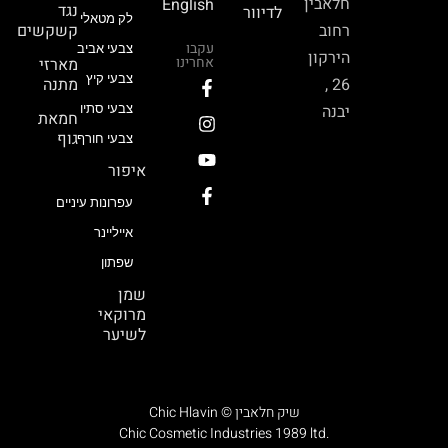
חלאבין
English
נגד
לדיוור
לק מטאלי
רחוב
קשקשים
עקבו
צבעי אביב
הירקון
אחרינו
מארזי
צבעי קיץ
26 ,
מתנה
יבנה
צבעי סתיו
חמאת
גוף
צבעי חורף
איפור
עפרונות עיניים
אייליינר
שפתון
שמן
מרוקאי
לשיער
Chic Hlavin © שיק חלאבין
Chic Cosmetic Industries 1989 ltd.