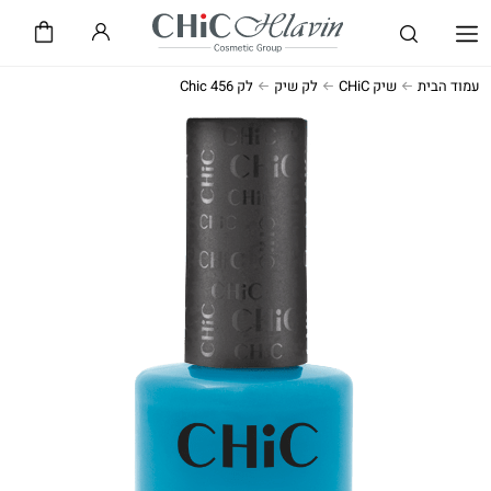
שיק CHiC
חלאבין HLAVIN
עמוד הבית
שיק CHiC
לק שיק
לק Chic 456