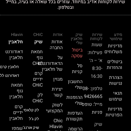
שירות לקוחות אדיב במיוחד. עוזרים בכל שאלה או בעיה, במייל
ובטלפון.
מידע
שירות
שיק
אודות
CHiC
Hlavin
שימושי
לקוחות
חלאבין
אודות
שיק
חלאבין
שלי
שעות
מדיניות
החברה
ביטול
משלוחים
חמאת
דאודורנט
פעילות:
עסקה
על
גוף
חלאבין
א׳ – ה׳
ביטולים
הדאודורנטים
CHiC
סל
והחזרות
חלאבין קרם 
8:30-
של חלאבין
קניות
קרם
16:30
דאודורנט ללא
הצהרת
מגזין
ידיים
החשבון
נגישות
CHiC
חמאת
שלי
טלפון:
08-
יצירת
גוף
תנאי
קשר
לק
9426665
חלאבין
ההזמנות
שימוש
CHiC
שלי
מייל:
טופס
לשוק
קרם
מדיניות
המקצועי
לק קלאסי
פניות
ידיים
העדפות
הפרטיות
חלאבין
תקשורת
לק ג’ל
Chic
שיק
Hlavin
שמפו
הרשמה
שיק אורנג’