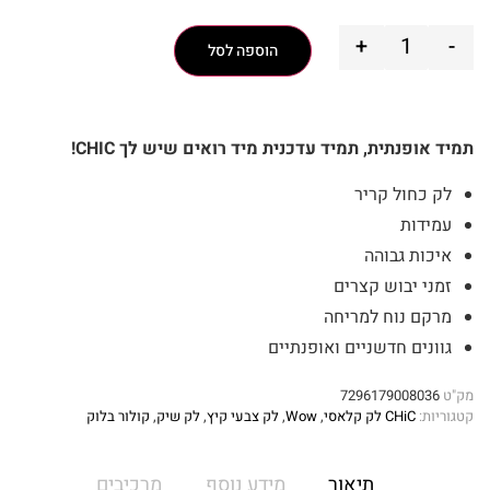
+
-
הוספה לסל
תמיד אופנתית, תמיד עדכנית מיד רואים שיש לך CHIC!
לק כחול קריר
עמידות
איכות גבוהה
זמני יבוש קצרים
מרקם נוח למריחה
גוונים חדשניים ואופנתיים
מק"ט
7296179008036
קטגוריות:
CHiC לק קלאסי
,
Wow
,
לק צבעי קיץ
,
לק שיק
,
קולור בלוק
תיאור
מידע נוסף
מרכיבים