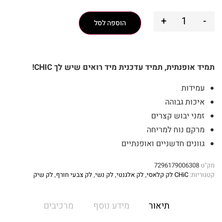
+
-
הוספה לסל
תמיד אופנתית, תמיד עדכנית מיד רואים שיש לך CHIC!
עמידות
איכות גבוהה
זמני יבוש קצרים
מרקם נוח למריחה
גוונים חדשניים ואופנתיים
מק"ט
7296179006308
קטגוריות:
CHiC לק קלאסי
,
לק אלגנטי
,
לק נשי
,
לק צבעי חורף
,
לק שיק
תיאור
מידע נוסף
מרכיבים