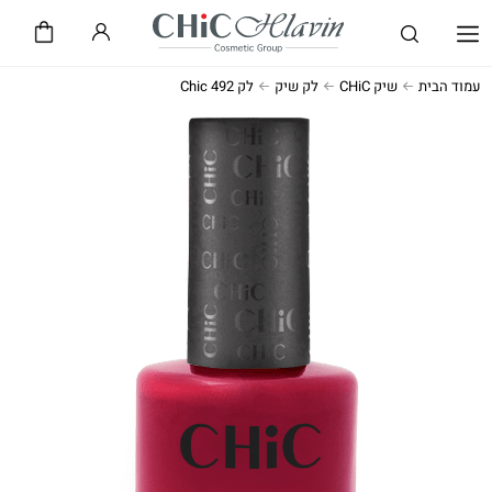
שיק CHiC
חלאבין HLAVIN
עמוד הבית
שיק CHiC
לק שיק
לק Chic 492