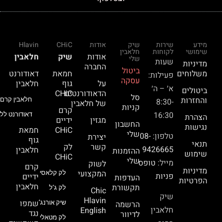
מידע
שירות
שיק
אודות
CHiC
Hlavin
שימושי
לקוחות
חלאבין
אודות
שיק
חלאבין
שלי
שעות
מדיניות
החברה
ביטול
משלוחים
חמאת
דאודורנט
פעילות:
עסקה
על
גוף
חלאבין
א׳ – ה׳
ביטולים
הדאודורנטים
CHiC
סל
והחזרות
חלאבין קרם 
8:30-
של חלאבין
קניות
קרם
16:30
דאודורנט ללא
הצהרת
מגזין
ידיים
החשבון
נגישות
CHiC
חמאת
שלי
טלפון:
08-
יצירת
גוף
תנאי
קשר
לק
9426665
חלאבין
ההזמנות
שימוש
CHiC
שלי
מייל:
טופס
לשוק
קרם
מדיניות
המקצועי
לק קלאסי
פניות
ידיים
העדפות
הפרטיות
חלאבין
תקשורת
לק ג’ל
Chic
שיק
Hlavin
שמפו
הרשמה
שיק אורנג’
חלאבין
English
נגד
לדיוור
לק מטאלי