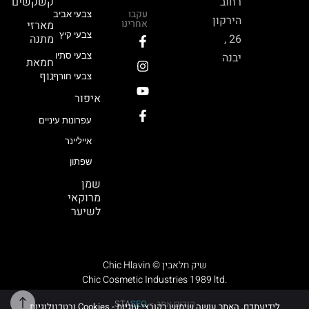
רחוב
קשקשים
עקבו
צבעי אביב
הירקון
אחרינו
מארזי
צבעי קיץ
26 ,
מתנה
יבנה
צבעי סתיו
חמאת
גוף
צבעי חורף
איפור
עפרונות עיניים
אייליינר
שפתון
שמן
מרוקאי
לשיער
Chic Hlavin © שיק חלאבין
Chic Cosmetic Industries 1989 ltd.
קידום אתר –
SEO
STA
לידיעתכם, האתר עושה שימוש בקובצי עוגיות - Cookies ובטכנולוגיות