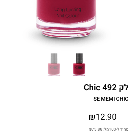
לק Chic 492
SE MEMI CHIC
₪
12.90
מחיר ל-100מל:
75.88
₪