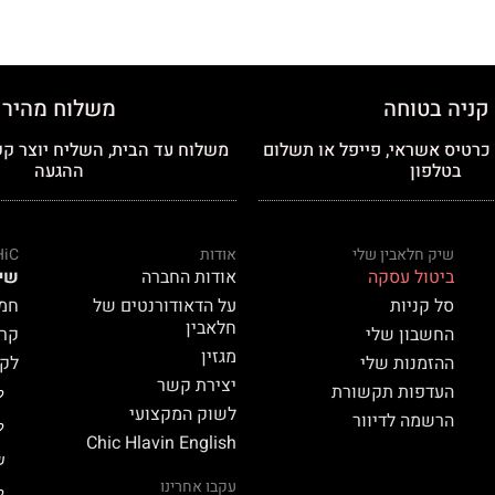
קניה בטוחה
משלוח מהיר
רטיס אשראי, פייפל או תשלום
משלוח עד הבית, השליח יוצר קש
בטלפון
ההגעה
שיק חלאבין שלי
אודות
HiC
ביטול עסקה
אודות החברה
שי
סל קניות
על הדאודורנטים של
חמאת
חלאבין
החשבון שלי
קרם 
מגזין
ההזמנות שלי
לק HiC
יצירת קשר
העדפות תקשורת
ל
לשוק המקצועי
הרשמה לדיוור
ל
Chic Hlavin English
ש
עקבו אחרינו
ל