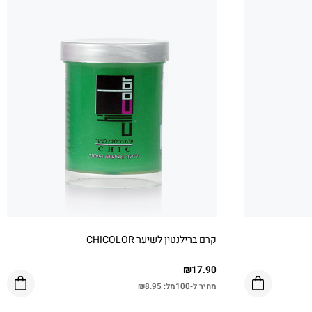
קרם ברילנטין לשיער CHICOLOR
₪
17.90
מחיר ל-100מל:
8.95
₪