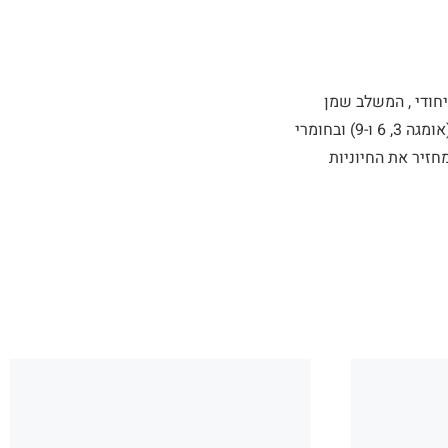
חודי , המשלב שמן
ארגן מרוקאי, שמן חוחובה ושיאה העשירים מאוד בלחות, בוויטמינים E ו-A , בחומצות שומניות (אומגה 3, 6 ו-9) ובחומרי
חזיר את החיוניות