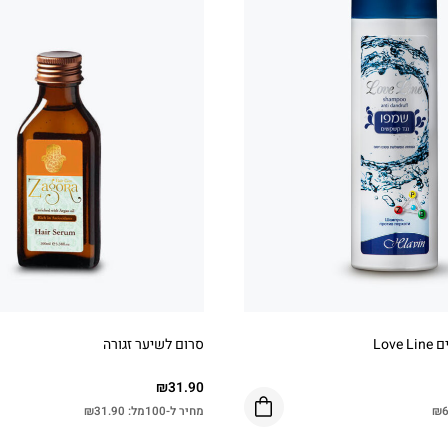
Lov
סרום לשיער זגורה
₪
31.90
6
₪
מחיר ל-100מל:
31.90
₪