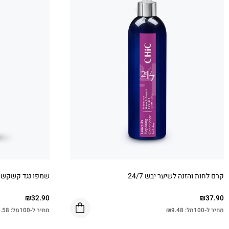
קרם לחות והזנה לשיער יבש 24/7
שמפו נגד קשקשים e Line
₪
32.90
₪
37.90
מחיר ל-100מל:
9.48
₪
מחיר ל-100מל:
.58