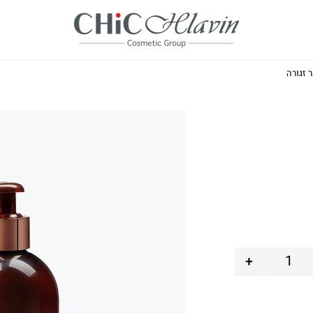
 זגורה
+