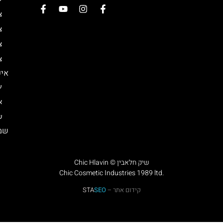
צ
צ
צ
צ
איפ
ע
א
ש
שמן
Chic Hlavin © שיק חלאבין
Chic Cosmetic Industries 1989 ltd.
קידום אתר –
SEO
STA