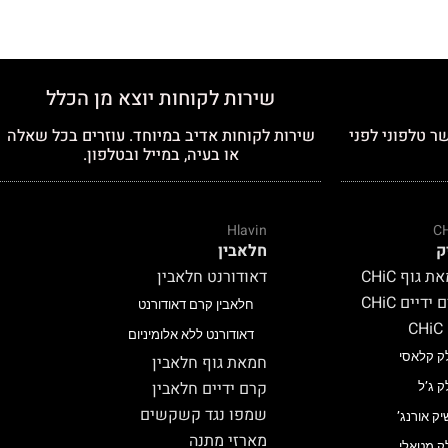
שירות לקוחות יוצא מן הכלל
ר טלפוני לפני
שירות לקוחות אדיב במיוחד. עוזרים בכל שאלה
או בעיה, במייל ובטלפון.
Hlavin
C
ק
חלאבין
 גוף CHiC
דאודורנט חלאבין
ידיים CHiC
חלאבין קרם דאודורנט
C
דאודורנט ללא אלומיניום
ק קלאסי
חמאת גוף חלאבין
קרם ידיים חלאבין
ק ג’ל
שמפו נגד קשקשים
יק אורנג’
מארזי מתנה
ק מטאלי