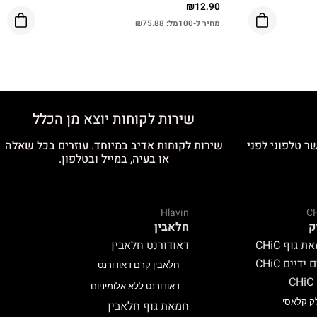
₪
12.90
מחיר ל-100מל:
75.88
₪
שירות לקוחות יוצא מן הכלל
ר טלפוני לפני
שירות לקוחות אדיב במיוחד. עוזרים בכל שאלה
או בעיה, במייל ובטלפון.
Hlavin
C
ק
חלאבין
 גוף CHiC
דאודורנט חלאבין
ידיים CHiC
חלאבין קרם דאודורנט
C
דאודורנט ללא אלומיניום
ק קלאסי
חמאת גוף חלאבין