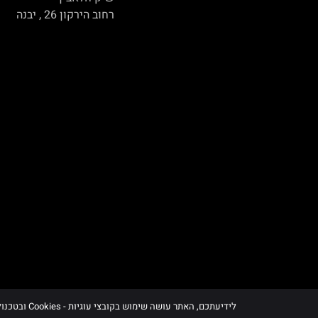
רחוב הירקון 26 , יבנה
לידיעתכם, האתר עושה שימוש בקובצי עוגיות - Cookies ובטכנולוגיות דומות, לרבות של צדדים שלישיים, לצורך תפעולו, שיפור חוויית הגלישה וניתוח השימוש באתר, בכפוף למדיניות הפרטיות ובהתאם להוראות הדין.