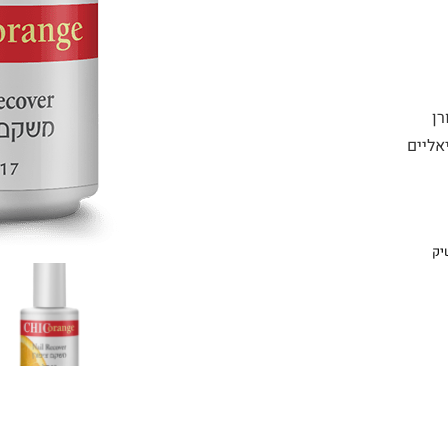
רן
אליים
יק