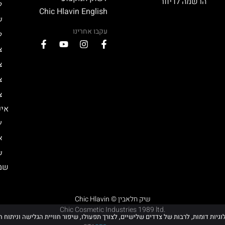
הרשמה לדיוור
ל
Chic Hlavin English
ש
עקבו אחרינו
ל
צ
צ
צ
צ
איפ
ע
א
ש
שמן
Chic Hlavin © שיק חלאבין
Chic Cosmetic Industries 1989 ltd.