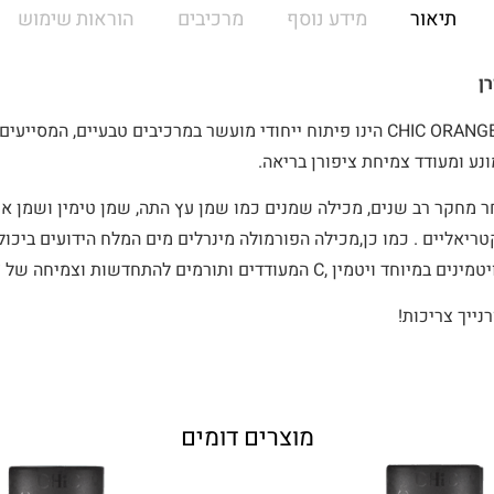
תיאור
מידע נוסף
מרכיבים
הוראות שימוש
ן
משקם הציפורן מסדרת CHIC ORANGE הינו פיתוח ייחודי מועשר במרכיבים טבעיים, 
נע ומעודד צמיחת ציפורן בריאה.
מחקר רב שנים, מכילה שמנים כמו שמן עץ התה, שמן טימין ושמן אור
טריאליים . כמו כן,מכילה הפורמולה מינרלים מים המלח הידועים ביכו
דים ותורמים להתחדשות וצמיחה של ציפורן חדשה ובריאה.
נייך צריכות!
מוצרים דומים