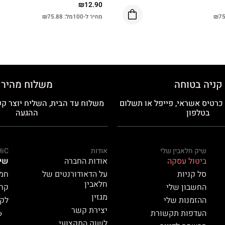
₪
12.90
75
₪
מחיר ל-100מל:
75.88
₪
קניה בטוחה
משלוח מהיר
רטיס אשראי, פייפל או תשלום
משלוח עד הבית, השליח יוצר קש
בטלפון
ההגעה
שיק חלאבין שלי
אודות
HiC
ביטול עסקה
אודות החברה
שי
סל קניות
על הדאודורנטים של
חמאת
חלאבין
החשבון שלי
קרם 
מגזין
ההזמנות שלי
לק HiC
יצירת קשר
העדפות תקשורת
ל
לשוק המקצועי