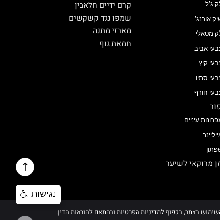
קרם ידיים חלאבין
ק ג’ל
שמפו נגד קשקשים
יק אורנג’
מארזי מתנה
ק מטאלי
חמאת גוף
בעי אביב
בעי קיץ
בעי סתיו
בעי חורף
ור
פרונות עיניים
ייליינר
פתון
 מרוקאי לשיער
נגישות