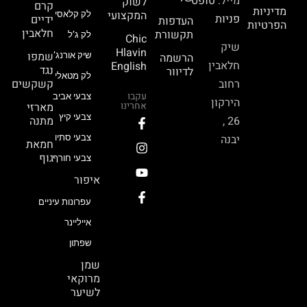
מייל:
טופס
לשוק
קרם
מדיניות
המקצועי
לק קלאסי
פניות
ידיים
העדפות
הפרטיות
חלאבין
תקשורת
לק ג’ל
Chic
שיק
Hlavin
שמפו
הרשמה
שיק אורנג’
חלאבין
English
נגד
לדיוור
לק מטאלי
רחוב
קשקשים
עקבו
צבעי אביב
הירקון
אחרינו
מארזי
צבעי קיץ
26 ,
מתנה
יבנה
צבעי סתיו
חמאת
גוף
צבעי חורף
איפור
עפרונות עיניים
אייליינר
שפתון
שמן
מרוקאי
לשיער