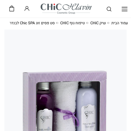
שיק CHiC
חלאבין HLAVIN
עמוד הבית
שיק CHiC
טיפוח גוף CHIC
סט פסים זוג Chic SPA לבנדר