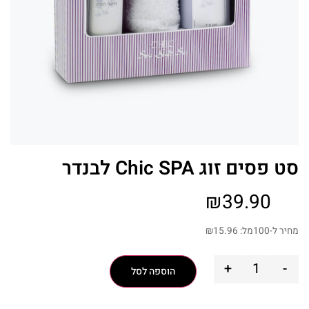
סט פסים זוג Chic SPA לבנדר
₪
39.90
מחיר ל-100מל:
15.96
₪
+
-
הוספה לסל