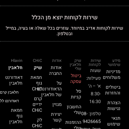
שירות לקוחות יוצא מן הכלל
שירות לקוחות אדיב במיוחד. עוזרים בכל שאלה או בעיה, במייל
ובטלפון.
מידע
שירות
שיק
אודות
CHiC
Hlavin
שימושי
לקוחות
חלאבין
אודות
שיק
חלאבין
שלי
שעות
מדיניות
החברה
ביטול
משלוחים
חמאת
דאודורנט
פעילות:
עסקה
על
גוף
חלאבין
א׳ – ה׳
ביטולים
הדאודורנטים
CHiC
סל
והחזרות
חלאבין קרם 
8:30-
של חלאבין
קניות
קרם
16:30
דאודורנט ללא
הצהרת
מגזין
ידיים
החשבון
נגישות
CHiC
חמאת
שלי
טלפון:
08-
יצירת
גוף
תנאי
קשר
לק
9426665
חלאבין
ההזמנות
שימוש
CHiC
שלי