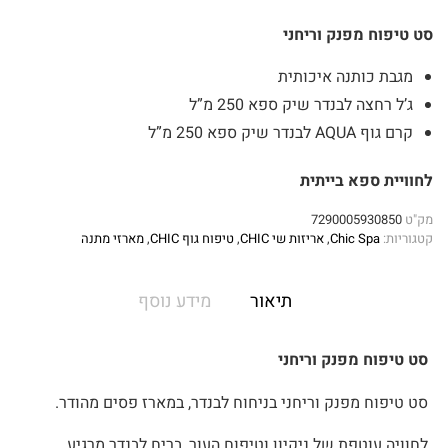
סט טיפוח מפנק וריחני
מגבת כותנה איכותית
ג’ל רחצה לבנדר שיק ספא 250 מ”ל
קרם גוף AQUA לבנדר שיק ספא 250 מ”ל
לחוויית ספא בייתית
מק"ט
7290005930850
קטגוריות:
Chic Spa
,
אריזות שי CHIC
,
טיפוח גוף CHIC
,
מארזי מתנה
תיאור
מידע נוסף
סט טיפוח מפנק וריחני
סט טיפוח מפנק וריחני בניחוח לבנדר, במארז פסים מהודר.
לחוויה עוטפת של ניקיון וטיפוח העור, בריח לבנדר מרגיע