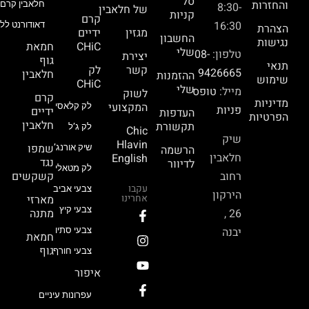
סל
והחזרות
חלאבין קרם 
8:30-
של חלאבין
קניות
קרם
16:30
דאודורנט ללא
הצהרת
מגזין
ידיים
החשבון
נגישות
CHiC
חמאת
שלי
טלפון:
08-
יצירת
גוף
תנאי
קשר
לק
9426665
חלאבין
ההזמנות
שימוש
CHiC
שלי
מייל:
טופס
לשוק
קרם
מדיניות
המקצועי
לק קלאסי
פניות
ידיים
העדפות
הפרטיות
חלאבין
תקשורת
לק ג’ל
Chic
שיק
Hlavin
שמפו
הרשמה
שיק אורנג’
חלאבין
English
נגד
לדיוור
לק מטאלי
רחוב
קשקשים
עקבו
צבעי אביב
הירקון
אחרינו
מארזי
צבעי קיץ
26 ,
מתנה
יבנה
צבעי סתיו
חמאת
גוף
צבעי חורף
איפור
עפרונות עיניים