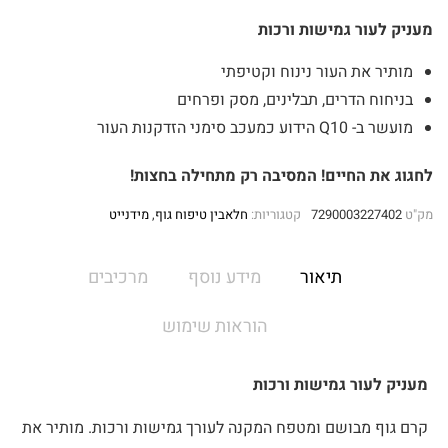
מעניק לעור גמישות ורכות
מותיר את העור נינוח וקטיפתי
בניחוח הדרים, תבלינים, מסק ופרחים
מועשר ב- Q10 הידוע כמעכב סימני הזדקנות העור
לחגוג את החיים! המסיבה רק מתחילה בחצות!
מק"ט
7290003227402
קטגוריות:
חלאבין טיפוח גוף
,
מידנייט
תיאור
מידע נוסף
מרכיבים
הוראות שימוש
מעניק לעור גמישות ורכות
קרם גוף מבושם ומטפח המקנה לעורך גמישות ורכות. מותיר את