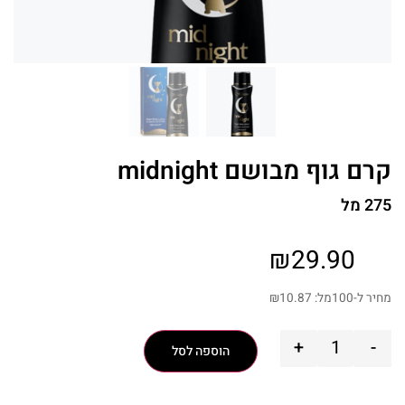
קרם גוף מבושם midnight
275 מל
₪
29.90
מחיר ל-100מל:
10.87
₪
+
-
הוספה לסל