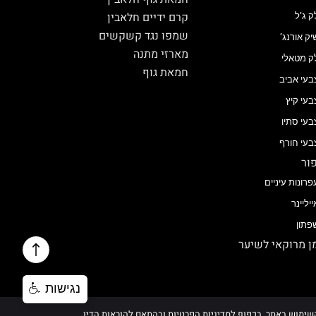
קרם ידיים חלאבין
ק ג’ל
שמפו נגד קשקשים
יק אורנג’
מארזי מתנה
ק מטאלי
חמאת גוף
בעי אביב
בעי קיץ
בעי סתיו
בעי חורף
ור
פרונות עיניים
ייליינר
פתון
 מרוקאי לשיער
נגישות