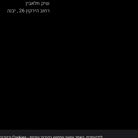
שיק חלאבין
רחוב הירקון 26 , יבנה
לידיעתכם, האתר עושה שימוש בקובצי עוגיות - Cookies ובטכנולוגיות דומות, לרבות של צדדים שלישיים, לצורך תפעולו, שיפור חוויית הגלישה וניתוח השימוש באתר, בכפוף למדיניות הפרטיות ובהתאם להוראות הדין.