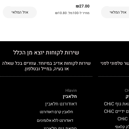
₪
27.00
אזל המלאי
אזל המלאי
מחיר ל-100מל:
10.80
₪
שירות לקוחות יוצא מן הכלל
ר טלפוני לפני
שירות לקוחות אדיב במיוחד. עוזרים בכל שאלה
או בעיה, במייל ובטלפון.
Hlavin
C
ק
חלאבין
 גוף CHiC
דאודורנט חלאבין
ידיים CHiC
חלאבין קרם דאודורנט
C
דאודורנט ללא אלומיניום
ק קלאסי
חמאת גוף חלאבין