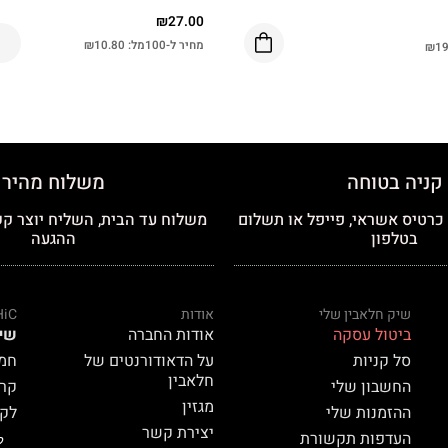
₪
27.00
מחיר ל-100מל:
10.80
₪
₪
19
קניה בטוחה
משלוח מהיר
רטיס אשראי, פייפל או תשלום
משלוח עד הבית, השליח יוצר קש
בטלפון
ההגעה
שיק חלאבין שלי
אודות
HiC
ביטול עסקה
אודות החברה
שי
סל קניות
על הדאודורנטים של
חמאת
חלאבין
החשבון שלי
קרם 
מגזין
ההזמנות שלי
לק HiC
יצירת קשר
העדפות תקשורת
ל