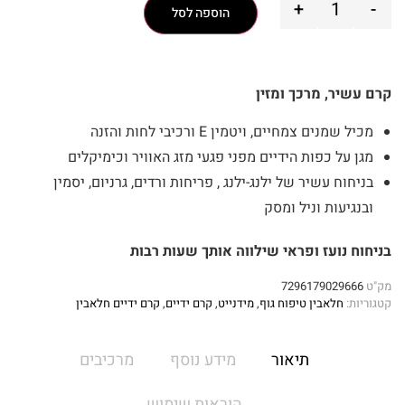
+
-
הוספה לסל
קרם עשיר, מרכך ומזין
מכיל שמנים צמחיים, ויטמין E ורכיבי לחות והזנה
מגן על כפות הידיים מפני פגעי מזג האוויר וכימיקלים
בניחוח עשיר של ילנג-ילנג , פריחות ורדים, גרניום, יסמין
ובנגיעות וניל ומסק
בניחוח נועז ופראי שילווה אותך שעות רבות
מק"ט
7296179029666
קטגוריות:
חלאבין טיפוח גוף
,
מידנייט
,
קרם ידיים
,
קרם ידיים חלאבין
תיאור
מידע נוסף
מרכיבים
הוראות שימוש