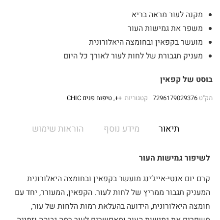
מקנה לעור מראה בריא
משפר את גמישות העור
מועשר בקפאין ובחומצה היאלורונית
מעניק תגבורת של לחות לעור לאורך כל היום
בוסט של קפאין
מק"ט
7296179029376
קטגוריות:
++
,
טיפוח פנים CHIC
תיאור
מידע נוסף
הוראות שימוש
לשיפור גמישות העור
קרם יום אנטי-אייג’ינג מועשר בקפאין ובחומצה היאלורונית
המעניק תגבור ממריץ של לחות לעור. הקפאין, המעורר, יחד עם
חומצה היאלורונית, הידועה בהעלאת רמות הלחות של עור,