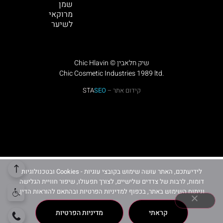
שמן
מרוקאי
לשיער
Chic Hlavin © שיק חלאבין
Chic Cosmetic Industries 1989 ltd.
קידום אתר –
SEO
STA
לידיעתכם, האתר עושה שימוש בקובצי עוגיות - Cookies ובטכנולוגיות
דומות, לרבות של צדדים שלישיים, לצורך תפעולו, שיפור חוויית הגלישה
וניתוח השימוש באתר, בכפוף למדיניות הפרטיות ובהתאם להוראות הדין.
קראתי
מדיניות הפרטיות