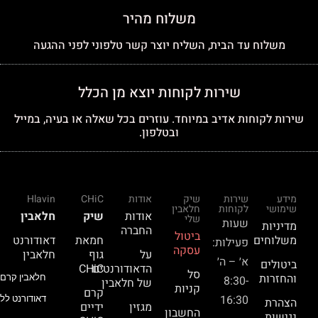
משלוח מהיר
משלוח עד הבית, השליח יוצר קשר טלפוני לפני ההגעה
שירות לקוחות יוצא מן הכלל
שירות לקוחות אדיב במיוחד. עוזרים בכל שאלה או בעיה, במייל
ובטלפון.
מידע
שירות
שיק
אודות
CHiC
Hlavin
שימושי
לקוחות
חלאבין
אודות
שיק
חלאבין
שלי
שעות
מדיניות
החברה
ביטול
משלוחים
חמאת
דאודורנט
פעילות:
עסקה
על
גוף
חלאבין
א׳ – ה׳
ביטולים
הדאודורנטים
CHiC
סל
והחזרות
חלאבין קרם 
8:30-
של חלאבין
קניות
קרם
16:30
דאודורנט ללא
הצהרת
מגזין
ידיים
החשבון
נגישות