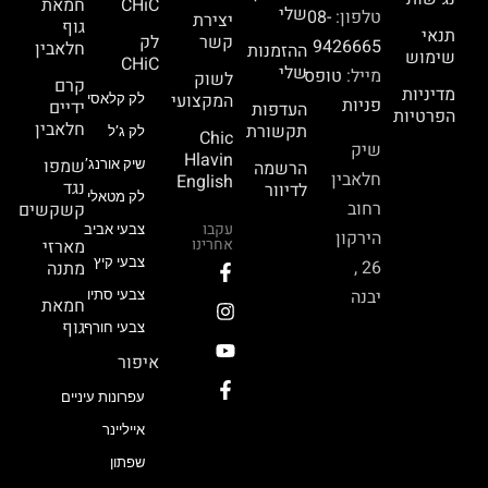
CHiC
חמאת
שלי
טלפון:
08-
יצירת
גוף
תנאי
קשר
לק
9426665
חלאבין
ההזמנות
שימוש
CHiC
שלי
מייל:
טופס
לשוק
קרם
מדיניות
המקצועי
לק קלאסי
פניות
ידיים
העדפות
הפרטיות
חלאבין
תקשורת
לק ג’ל
Chic
שיק
Hlavin
שמפו
הרשמה
שיק אורנג’
חלאבין
English
נגד
לדיוור
לק מטאלי
רחוב
קשקשים
עקבו
צבעי אביב
הירקון
אחרינו
מארזי
צבעי קיץ
26 ,
מתנה
יבנה
צבעי סתיו
חמאת
גוף
צבעי חורף
איפור
עפרונות עיניים
אייליינר
שפתון