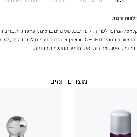
תיאור
מידע נוסף
מרכיבים
הוראות שימוש
 לחות ורכות
לאסי, המיועד לעור רגיל עד יבש, שניכרים בו סימני עייפות, ולגברים
במרקם קרם קליל. הקרם מועשר בוויטמינים Eו – C , ובשמן אבוקדו התורמים ל
ומיומי, נספג במהירות ואינו מותיר תחושת שמנוניות.
מוצרים דומים