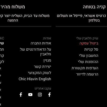
קניה בטוחה
משלוח מהיר
רטיס אשראי, פייפל או תשלום
משלוח עד הבית, השליח יוצר קש
בטלפון
ההגעה
שיק חלאבין שלי
אודות
HiC
ביטול עסקה
אודות החברה
שי
סל קניות
על הדאודורנטים של
חמאת
חלאבין
החשבון שלי
קרם 
מגזין
ההזמנות שלי
לק HiC
יצירת קשר
העדפות תקשורת
ל
לשוק המקצועי
הרשמה לדיוור
ל
Chic Hlavin English
ש
עקבו אחרינו
ל
צ
צ