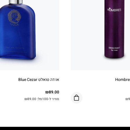
או דה טואלט Blue Cezar
₪
89.00
9
₪
מחיר ל-100מל:
89.00
₪