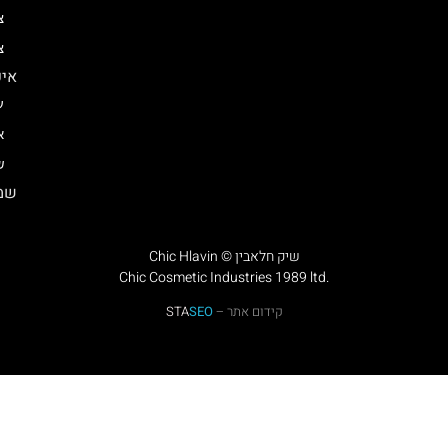
צ
צ
איפ
ע
א
ש
שמן
Chic Hlavin © שיק חלאבין
Chic Cosmetic Industries 1989 ltd.
קידום אתר –
SEO
STA