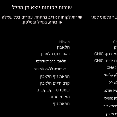
שירות לקוחות יוצא מן הכלל
ר טלפוני לפני
שירות לקוחות אדיב במיוחד. עוזרים בכל שאלה
או בעיה, במייל ובטלפון.
Hlavin
C
ק
חלאבין
 גוף CHiC
דאודורנט חלאבין
ידיים CHiC
חלאבין קרם דאודורנט
C
דאודורנט ללא אלומיניום
ק קלאסי
חמאת גוף חלאבין
קרם ידיים חלאבין
ק ג’ל
שמפו נגד קשקשים
יק אורנג’
מארזי מתנה
ק מטאלי
חמאת גוף
בעי אביב
בעי קיץ