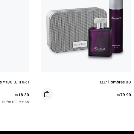
סט Hombres לגבר
דאודורנט ספריי Hombres
₪
18.30
₪
79.90
מחיר ל-100מל:
.15