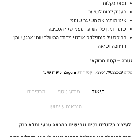
נספג בקלות
מעניק לחות לשיער
אינו מותיר את השיער שומני
שומר ומגן על השיער מפני נזקי הסביבה
מבוסס על קומפלקס אורגני ייחודי המשלב שמן ארגן, שמן
חוחובה ושיאה
זגורה – קסם מרוקאי
מק"ט
7296179022629
קטגוריות:
Zagora
,
טיפוח שיער
תיאור
מידע נוסף
מרכיבים
הוראות שימוש
לעיצוב תלתלים רכים וגמישים במראה טבעי ומלא ברק