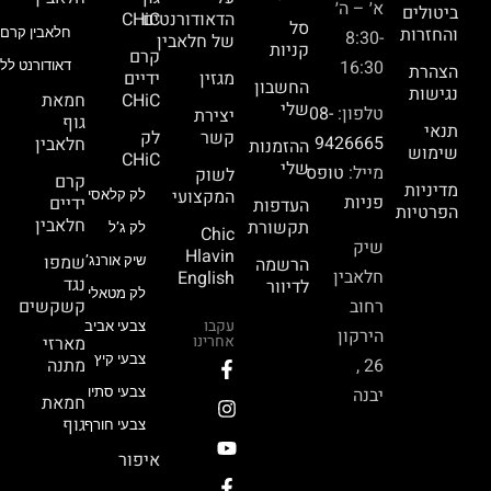
א׳ – ה׳
ביטולים
הדאודורנטים
CHiC
סל
והחזרות
חלאבין קרם 
8:30-
של חלאבין
קניות
קרם
16:30
דאודורנט ללא
הצהרת
מגזין
ידיים
החשבון
נגישות
CHiC
חמאת
שלי
טלפון:
08-
יצירת
גוף
תנאי
קשר
לק
9426665
חלאבין
ההזמנות
שימוש
CHiC
שלי
מייל:
טופס
לשוק
קרם
מדיניות
המקצועי
לק קלאסי
פניות
ידיים
העדפות
הפרטיות
חלאבין
תקשורת
לק ג’ל
Chic
שיק
Hlavin
שמפו
הרשמה
שיק אורנג’
חלאבין
English
נגד
לדיוור
לק מטאלי
רחוב
קשקשים
עקבו
צבעי אביב
הירקון
אחרינו
מארזי
צבעי קיץ
26 ,
מתנה
יבנה
צבעי סתיו
חמאת
גוף
צבעי חורף
איפור