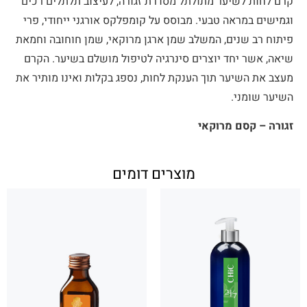
קרם לחות לשיער מתולתל מסדרת זגורה, לעיצוב תלתלים רכים
וגמישים במראה טבעי. מבוסס על קומפלקס אורגני ייחודי, פרי
פיתוח רב שנים, המשלב שמן ארגן מרוקאי, שמן חוחובה וחמאת
שיאה, אשר יחד יוצרים סינרגיה לטיפול מושלם בשיער. הקרם
מעצב את השיער תוך הענקת לחות, נספג בקלות ואינו מותיר את
השיער שומני.
זגורה – קסם מרוקאי
מוצרים דומים