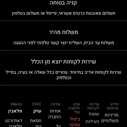
קניה בטוחה
תשלום מאובטח כרטיס אשראי, פייפל או תשלום בטלפון
משלוח מהיר
משלוח עד הבית, השליח יוצר קשר טלפוני לפני ההגעה
שירות לקוחות יוצא מן הכלל
שירות לקוחות אדיב במיוחד. עוזרים בכל שאלה או בעיה, במייל
ובטלפון.
מידע
שירות
שיק
אודות
CHiC
Hlavin
שימושי
לקוחות
חלאבין
אודות
שיק
חלאבין
שלי
שעות
מדיניות
החברה
ביטול
משלוחים
חמאת
דאודורנט
פעילות:
עסקה
על
גוף
חלאבין