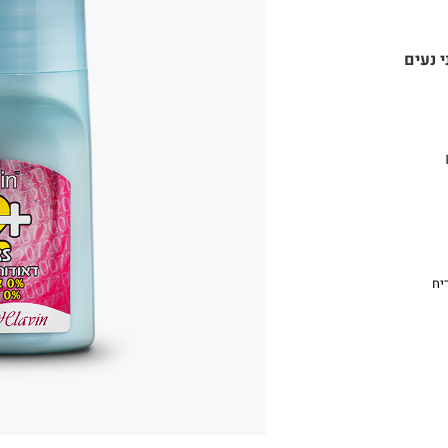
י נעים
יח