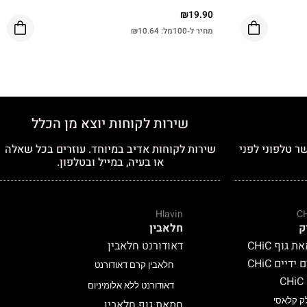
₪
19.90
מחיר ל-100מל:
10.64
₪
שירות לקוחות יוצא מן הכלל
ר טלפוני לפני
שירות לקוחות אדיב במיוחד. עוזרים בכל שאלה
או בעיה, במייל ובטלפון.
Hlavin
C
ק
חלאבין
 גוף CHiC
דאודורנט חלאבין
ידיים CHiC
חלאבין קרם דאודורנט
C
דאודורנט ללא אלומיניום
ק קלאסי
חמאת גוף חלאבין