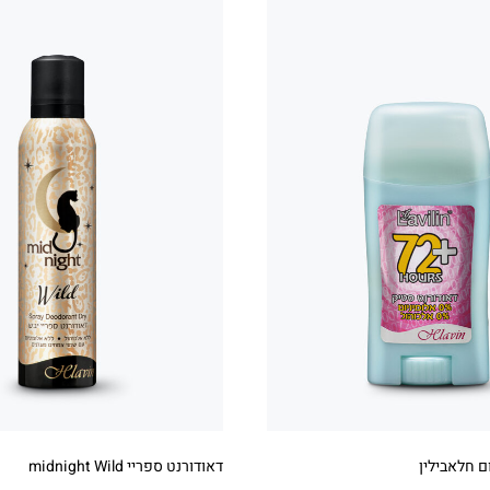
ם חלאבילין
דאודורנט ספריי midnight Wild