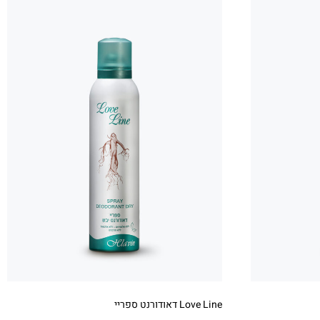
Love Line דאודורנט ספריי