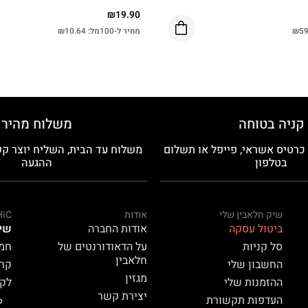
₪
19.90
59
₪
מחיר ל-100מל:
10.64
₪
קניה בטוחה
משלוח מהיר
רטיס אשראי, פייפל או תשלום
משלוח עד הבית, השליח יוצר קש
בטלפון
ההגעה
שיק חלאבין שלי
אודות
HiC
ביטול עסקה
אודות החברה
שי
סל קניות
על הדאודורנטים של
חמאת
חלאבין
החשבון שלי
קרם 
מגזין
ההזמנות שלי
לק HiC
יצירת קשר
העדפות תקשורת
ל