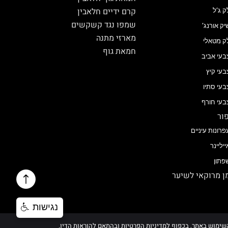
קרם ידיים חלאבין
ק ג’ל
שמפו נגד קשקשים
יק אורנג’
מארזי מתנה
ק מטאלי
חמאת גוף
בעי אביב
בעי קיץ
בעי סתיו
בעי חורף
ור
פרונות עיניים
ייליינר
פתון
 מרוקאי לשיער
נגישות