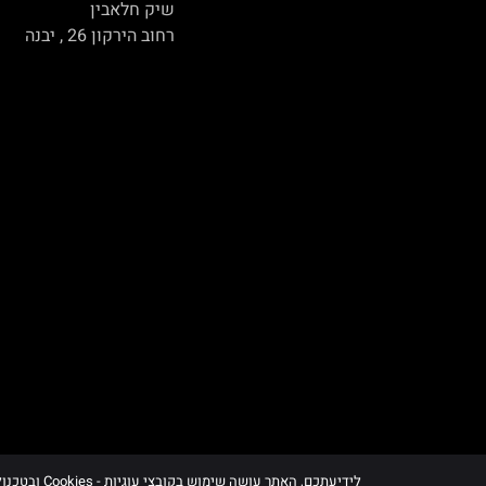
שיק חלאבין
רחוב הירקון 26 , יבנה
לידיעתכם, האתר עושה שימוש בקובצי עוגיות - Cookies ובטכנולוגיות דומות, לרבות של צדדים שלישיים, לצורך תפעולו, שיפור חוויית הגלישה וניתוח השימוש באתר, בכפוף למדיניות הפרטיות ובהתאם להוראות הדין.