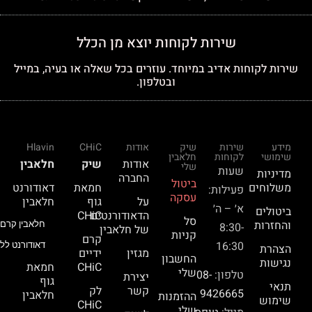
שירות לקוחות יוצא מן הכלל
שירות לקוחות אדיב במיוחד. עוזרים בכל שאלה או בעיה, במייל
ובטלפון.
מידע
שירות
שיק
אודות
CHiC
Hlavin
שימושי
לקוחות
חלאבין
אודות
שיק
חלאבין
שלי
שעות
מדיניות
החברה
ביטול
משלוחים
חמאת
דאודורנט
פעילות:
עסקה
על
גוף
חלאבין
א׳ – ה׳
ביטולים
הדאודורנטים
CHiC
סל
והחזרות
חלאבין קרם 
8:30-
של חלאבין
קניות
קרם
16:30
דאודורנט ללא
הצהרת
מגזין
ידיים
החשבון
נגישות
CHiC
חמאת
שלי
טלפון:
08-
יצירת
גוף
תנאי
קשר
לק
9426665
חלאבין
ההזמנות
שימוש
CHiC
שלי