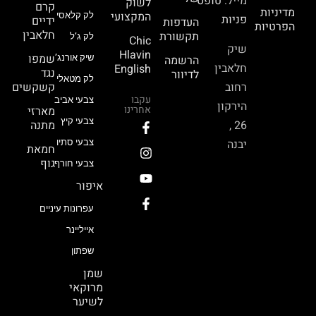
מייל:
טופס
לשוק
קרם
מדיניות
המקצועי
לק קלאסי
פניות
ידיים
העדפות
הפרטיות
חלאבין
תקשורת
לק ג’ל
Chic
שיק
Hlavin
שמפו
הרשמה
שיק אורנג’
חלאבין
English
נגד
לדיוור
לק מטאלי
רחוב
קשקשים
עקבו
צבעי אביב
הירקון
אחרינו
מארזי
צבעי קיץ
26 ,
מתנה
יבנה
צבעי סתיו
חמאת
גוף
צבעי חורף
איפור
עפרונות עיניים
אייליינר
שפתון
שמן
מרוקאי
לשיער