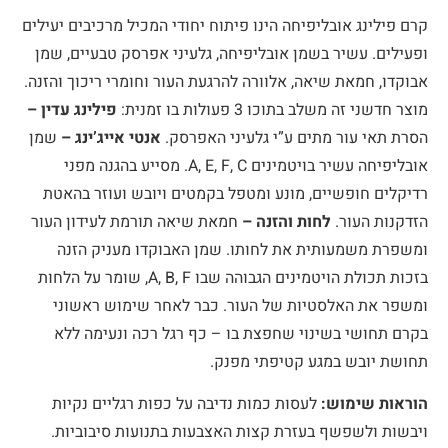
קרם פילינג אובליפיחה הינו פיתוח יחודי המכיל מרכיבים יעילים
ופעילים. עשיר בשמן אובליפיחה, גלעיני אפרסק טבעיים, שמן
אבוקדו, חמאת שיאה, אלוורה להרגעת העור וחומרי ריכוך והזנה.
מוצר חדשני זה משלב בתוכו 3 פעולות בו זמנית:
פילינג עדין –
הסרת תאי עור מתים ע”י גלעיני האפרסק.
אנטי אייג’ינג –
שמן
אובליפיחה עשיר בויטמינים A, E, F, C. מסייע בהגנה מפני
רדיקלים חופשיים, מונע ומטפל בקמטים ויובש ועוזר בהאטת
הזדקנות העור.
לחות והזנה –
חמאת שיאה תורמת לעידון העור
ומשפרת משמעותית את לחותו. שמן האבוקדו מעניק הזנה
בזכות תכולת הויטמינים הגבוהה שבו A, B, F, שומר על הלחות
ומשפר את האלסטיות של העור. כבר לאחר שימוש ראשוני
בקרם תחושי בשינוי שחפצת בו – כף רגל רכה ונעימה ללא
תחושת יובש במגע קטיפתי מפנק.
הוראות שימוש:
לעסות כמות נדיבה על כפות רגליים נקיות
ויבשות ולשפשף בעזרת קצות האצבעות בתנועות סיבוביות.