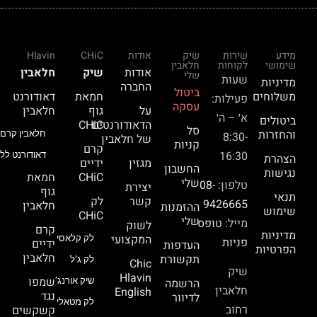
מידע
שירות
שיק
אודות
CHiC
Hlavin
שימושי
לקוחות
חלאבין
אודות
שיק
חלאבין
שלי
שעות
מדיניות
החברה
ביטול
משלוחים
חמאת
דאודורנט
פעילות:
עסקה
על
גוף
חלאבין
א׳ – ה׳
ביטולים
הדאודורנטים
CHiC
סל
והחזרות
חלאבין קרם 
8:30-
של חלאבין
קניות
קרם
16:30
דאודורנט ללא
הצהרת
מגזין
ידיים
החשבון
נגישות
CHiC
חמאת
שלי
טלפון:
08-
יצירת
גוף
תנאי
קשר
לק
9426665
חלאבין
ההזמנות
שימוש
CHiC
שלי
מייל:
טופס
לשוק
קרם
מדיניות
המקצועי
לק קלאסי
פניות
ידיים
העדפות
הפרטיות
חלאבין
תקשורת
לק ג’ל
Chic
שיק
Hlavin
שמפו
הרשמה
שיק אורנג’
חלאבין
English
נגד
לדיוור
לק מטאלי
רחוב
קשקשים