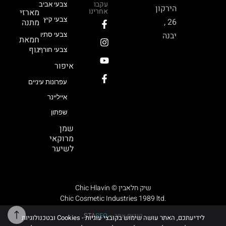
עקבו
צבעי אביב
הירקון
אחרינו
מארזי
צבעי קיץ
26 ,
מתנה
יבנה
צבעי סתיו
חמאת
גוף
צבעי חורף
איפור
עפרונות עיניים
אייליינר
שפתון
שמן
מרוקאי
לשיער
Chic Hlavin © שיק חלאבין
Chic Cosmetic Industries 1989 ltd.
קידום אתר –
SEO
STA
לידיעתכם, האתר עושה שימוש בקובצי עוגיות - Cookies ובטכנולוגיות