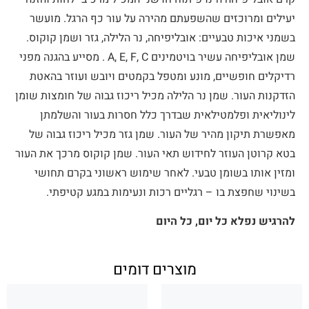
יעילים ומרוכזים שהשפעתם מהירה על עור כף הרגל. מועשר
בשמני איכות טבעיים: אובליפיחה, נר הלילה, גזר ושמן קוקוס.
שמן אובליפיחה עשיר בויטמינים A, E, F, C . מסייע בהגנה מפני
רדיקלים חופשיים, מונע ומטפל בקמטים ויובש ועוזר בהאטת
הזדקנות העור. שמן נר הלילה מכיל ריכוז גבוה של חומצות שומן
לינוליאית ופלמטילאית שבדרך כלל חסרות בעור והשלמתן
מאפשרת תיקון מהיר של העור. שמן גזר מכיל ריכוז גבוה של
בטא קרוטן העוזר לחידוש תאי העור. שמן קוקוס מרכך את העור
ומזין אותו בשומן טבעי. לאחר שימוש ראשוני בקרם תחושי
בשינוי שחפצת בו – רגליים רכות ונעימות במגע קטיפתי.
להרגיש נפלא כל יום, כל היום
מוצרים דומים