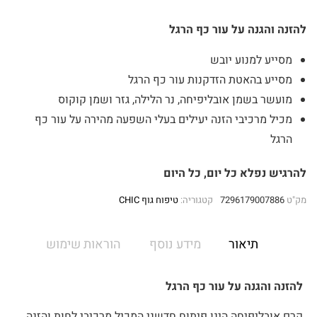
להזנה והגנה על עור כף הרגל
מסייע למנוע יובש
מסייע בהאטת הזדקנות עור כף הרגל
מועשר בשמן אובליפיחה, נר הלילה, גזר ושמן קוקוס
מכיל מרכיבי הזנה יעילים בעלי השפעה מהירה על עור כף
הרגל
להרגיש נפלא כל יום, כל היום
מק"ט
7296179007886
קטגוריה:
טיפוח גוף CHIC
תיאור
מידע נוסף
הוראות שימוש
להזנה והגנה על עור כף הרגל
קרם אובליפיחה הינו פיתוח חדשני המכיל מרכיבי לחות והזנה