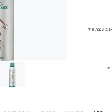
ב, ענבר, וניל
ריח