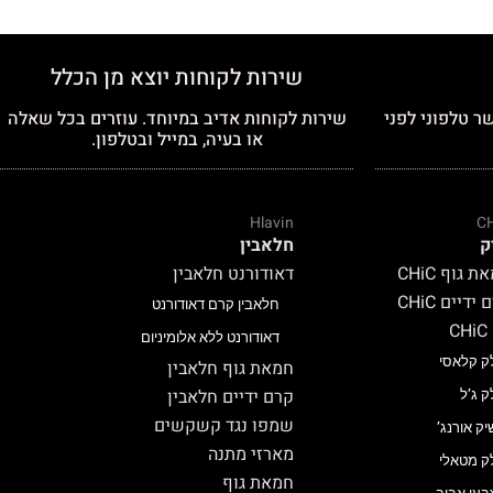
שירות לקוחות יוצא מן הכלל
ר טלפוני לפני
שירות לקוחות אדיב במיוחד. עוזרים בכל שאלה
או בעיה, במייל ובטלפון.
Hlavin
C
ק
חלאבין
 גוף CHiC
דאודורנט חלאבין
ידיים CHiC
חלאבין קרם דאודורנט
C
דאודורנט ללא אלומיניום
ק קלאסי
חמאת גוף חלאבין
קרם ידיים חלאבין
ק ג’ל
שמפו נגד קשקשים
יק אורנג’
מארזי מתנה
ק מטאלי
חמאת גוף