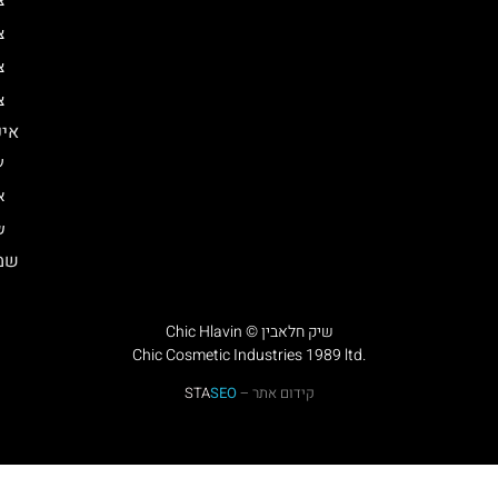
צ
צ
צ
צ
איפ
ע
א
ש
שמן
Chic Hlavin © שיק חלאבין
Chic Cosmetic Industries 1989 ltd.
קידום אתר –
SEO
STA