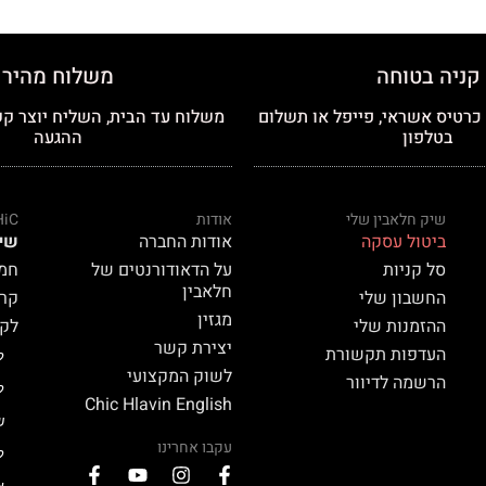
קניה בטוחה
משלוח מהיר
רטיס אשראי, פייפל או תשלום
משלוח עד הבית, השליח יוצר קש
בטלפון
ההגעה
שיק חלאבין שלי
אודות
HiC
ביטול עסקה
אודות החברה
שי
סל קניות
על הדאודורנטים של
חמאת
חלאבין
החשבון שלי
קרם 
מגזין
ההזמנות שלי
לק HiC
יצירת קשר
העדפות תקשורת
ל
לשוק המקצועי
הרשמה לדיוור
ל
Chic Hlavin English
ש
עקבו אחרינו
ל