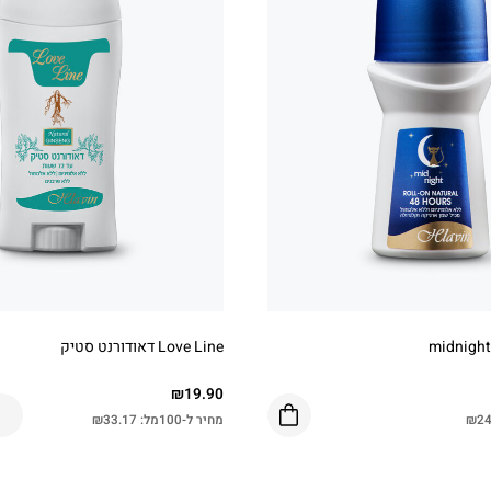
Love Line דאודורנט סטיק
₪
19.90
24
₪
מחיר ל-100מל:
33.17
₪