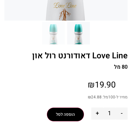
Love Line דאודורנט רול און
80 מל
₪
19.90
מחיר ל-100מל:
24.88
₪
+
-
הוספה לסל