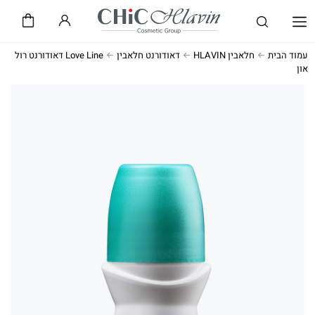
שיק CHiC
חלאבין HLAVIN
עמוד הבית
חלאבין HLAVIN
דאודורנט חלאבין
Love Line דאודורנט רול
און