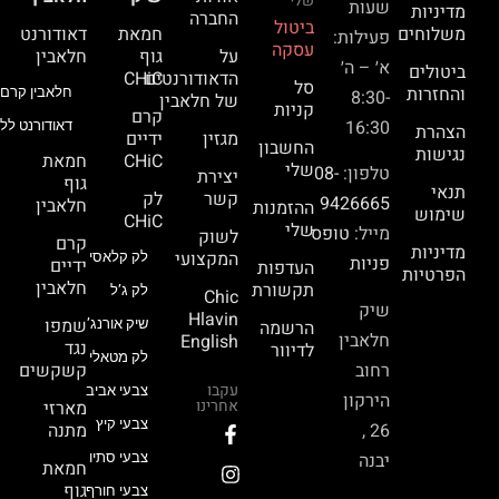
שלי
שעות
מדיניות
החברה
ביטול
משלוחים
חמאת
דאודורנט
פעילות:
עסקה
על
גוף
חלאבין
א׳ – ה׳
ביטולים
הדאודורנטים
CHiC
סל
והחזרות
חלאבין קרם 
8:30-
של חלאבין
קניות
קרם
16:30
דאודורנט ללא
הצהרת
מגזין
ידיים
החשבון
נגישות
CHiC
חמאת
שלי
טלפון:
08-
יצירת
גוף
תנאי
קשר
לק
9426665
חלאבין
ההזמנות
שימוש
CHiC
שלי
מייל:
טופס
לשוק
קרם
מדיניות
המקצועי
לק קלאסי
פניות
ידיים
העדפות
הפרטיות
חלאבין
תקשורת
לק ג’ל
Chic
שיק
Hlavin
שמפו
הרשמה
שיק אורנג’
חלאבין
English
נגד
לדיוור
לק מטאלי
רחוב
קשקשים
עקבו
צבעי אביב
הירקון
אחרינו
מארזי
צבעי קיץ
26 ,
מתנה
יבנה
צבעי סתיו
חמאת
גוף
צבעי חורף