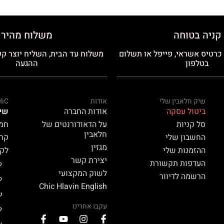
קניה בטוחה
משלוח מהיר
רטיס אשראי, פייפל או תשלום
משלוח עד הבית, השליח יוצר קש
בטלפון
ההגעה
שיק חלאבין שלי
אודות
HiC
ביטול עסקה
אודות החברה
שי
סל קניות
על הדאודורנטים של
חמאת
חלאבין
החשבון שלי
קרם 
מגזין
ההזמנות שלי
לק HiC
יצירת קשר
העדפות תקשורת
ל
לשוק המקצועי
הרשמה לדיוור
ל
Chic Hlavin English
ש
עקבו אחרינו
ל