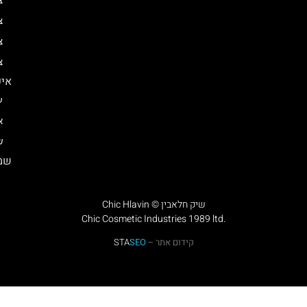
צ
צ
צ
צ
איפ
ע
א
ש
שמן
Chic Hlavin © שיק חלאבין
Chic Cosmetic Industries 1989 ltd.
קידום אתר –
SEO
STA