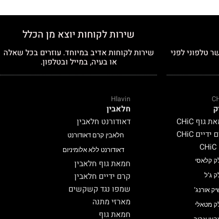
שירות לקוחות יוצא מן הכלל
ר טלפוני לפני
שירות לקוחות אדיב במיוחד. עוזרים בכל שאלה
או בעיה, במייל ובטלפון.
Hlavin
C
ק
חלאבין
 גוף CHiC
דאודורנט חלאבין
ידיים CHiC
חלאבין קרם דאודורנט
C
דאודורנט ללא אלומיניום
ק קלאסי
חמאת גוף חלאבין
קרם ידיים חלאבין
ק ג’ל
שמפו נגד קשקשים
יק אורנג’
מארזי מתנה
ק מטאלי
חמאת גוף