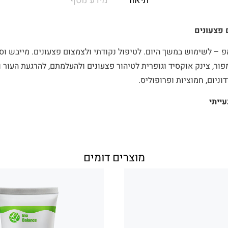
תיאור
מידע נוסף
 פצעונים
פ – לשימוש במשך היום. לטיפול נקודתי ולצמצום פצעונים. מייבש וס
פור, צינק אוקסיד וגופרית לטיהור פצעונים ולהעלמתם, להרגעת העור ול
וניום, חמוציות ופרופוליס.
ייתי
מוצרים דומים