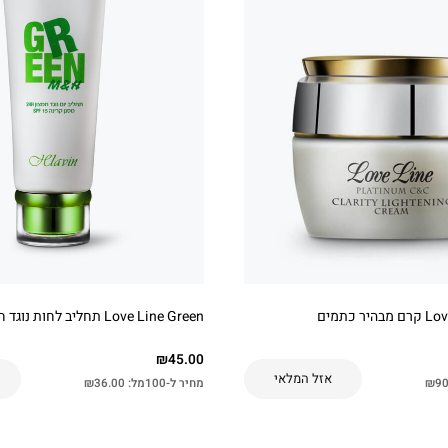
 כתמים
Love Line Green תחליב לחות נוגד חמצון ליום
₪
45.00
אזל המלאי
90
₪
מחיר ל-100מל:
36.00
₪