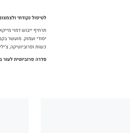
לטיפול נקודתי ולצמצום
תרחיף ייבוש דמוי מייקא
יסודי ועמוק. מועשר בקמ
כשות ופרוביוטיקה, צ’יליד
סדרה פרוביוטית לעור בע