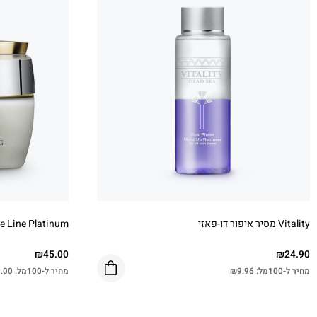
Vitality מסיר איפור דו-פאזי
Love Line Platinum קרם מבהיר
₪
45.00
₪
24.90
מחיר ל-100מל:
9.96
₪
מחיר ל-100מל:
.00