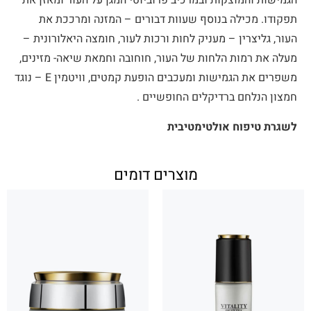
הגמישות והמוצקות ובמרכיב פרוביוטי המגן על העור ומאזן את
תפקודו. מכילה בנוסף שעוות דבורים – המזנה ומרככת את
העור, גליצרין – מעניק לחות ורכות לעור, חומצה היאלורונית –
מעלה את רמות הלחות של העור, חוחובה וחמאת שיאה- מזינים,
משפרים את הגמישות ומעכבים הופעת קמטים, וויטמין E – נוגד
חמצון הנלחם ברדיקלים החופשיים .
לשגרת טיפוח אולטימטיבית
מוצרים דומים