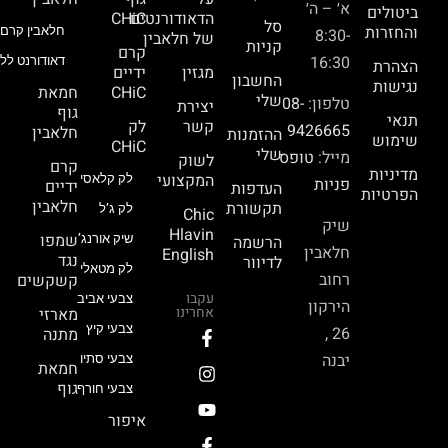
א׳ – ה׳
ביטולים
הדאודורנטים
CHiC
סל
והחזרות
חלאבין קרם 
8:30-
של חלאבין
קניות
קרם
16:30
דאודורנט ללא
הצהרת
מגזין
ידיים
החשבון
נגישות
CHiC
חמאת
שלי
טלפון:
08-
יצירת
גוף
תנאי
קשר
לק
9426665
חלאבין
ההזמנות
שימוש
CHiC
שלי
מייל:
טופס
לשוק
קרם
מדיניות
המקצועי
לק קלאסי
פניות
ידיים
העדפות
הפרטיות
חלאבין
תקשורת
לק ג’ל
Chic
שיק
Hlavin
שמפו
הרשמה
שיק אורנג’
חלאבין
English
נגד
לדיוור
לק מטאלי
רחוב
קשקשים
עקבו
צבעי אביב
הירקון
אחרינו
מארזי
צבעי קיץ
26 ,
מתנה
יבנה
צבעי סתיו
חמאת
גוף
צבעי חורף
איפור