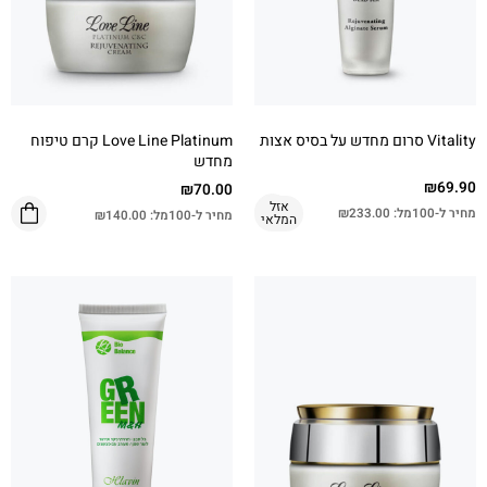
Vitality סרום מחדש על בסיס אצות
Love Line Platinum קרם טיפוח
מחדש
₪
69.90
₪
70.00
אזל
מחיר ל-100מל:
233.00
₪
מחיר ל-100מל:
140.00
₪
המלאי