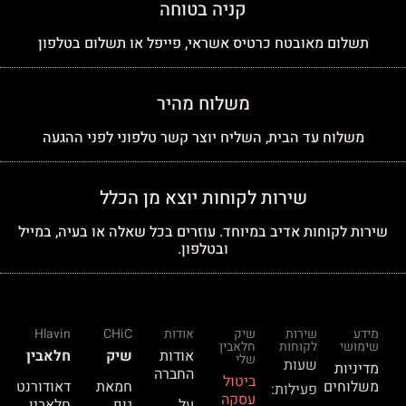
קניה בטוחה
תשלום מאובטח כרטיס אשראי, פייפל או תשלום בטלפון
משלוח מהיר
משלוח עד הבית, השליח יוצר קשר טלפוני לפני ההגעה
שירות לקוחות יוצא מן הכלל
שירות לקוחות אדיב במיוחד. עוזרים בכל שאלה או בעיה, במייל
ובטלפון.
מידע
שירות
שיק
אודות
CHiC
Hlavin
שימושי
לקוחות
חלאבין
אודות
שיק
חלאבין
שלי
שעות
מדיניות
החברה
ביטול
משלוחים
חמאת
דאודורנט
פעילות:
עסקה
על
גוף
חלאבין