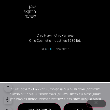
שמן
מרוקאי
לשיער
Chic Hlavin © שיק חלאבין
Chic Cosmetic Industries 1989 ltd.
קידום אתר –
SEO
STA
לידיעתכם, האתר עושה שימוש בקובצי עוגיות - Cookies ובטכנולוגיות
דומות, לרבות של צדדים שלישיים, לצורך תפעולו, שיפור חוויית הגלישה
וניתוח השימוש באתר, בכפוף למדיניות הפרטיות ובהתאם להוראות הדין.
קראתי
מדיניות הפרטיות