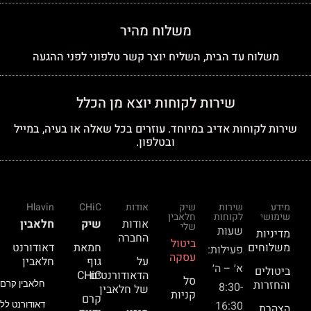
משלוח מהיר
משלוח עד הבית, השליח יוצר קשר טלפוני לפני ההגעה
שירות לקוחות יוצא מן הכלל
שירות לקוחות אדיב במיוחד. עוזרים בכל שאלה או בעיה, במייל
ובטלפון.
מידע
שירות
שיק
אודות
CHiC
Hlavin
שימושי
לקוחות
חלאבין
אודות
שיק
חלאבין
שלי
שעות
מדיניות
החברה
ביטול
משלוחים
חמאת
דאודורנט
פעילות:
עסקה
על
גוף
חלאבין
א׳ – ה׳
ביטולים
הדאודורנטים
CHiC
סל
והחזרות
חלאבין קרם 
8:30-
של חלאבין
קניות
קרם
16:30
דאודורנט ללא
הצהרת