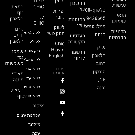
מגזין
ידיים
החשבון
נגישות
CHiC
חמאת
שלי
טלפון:
08-
יצירת
גוף
תנאי
קשר
לק
9426665
חלאבין
ההזמנות
שימוש
CHiC
שלי
מייל:
טופס
לשוק
קרם
מדיניות
המקצועי
לק קלאסי
פניות
ידיים
העדפות
הפרטיות
חלאבין
תקשורת
לק ג’ל
Chic
שיק
Hlavin
שמפו
הרשמה
שיק אורנג’
חלאבין
English
נגד
לדיוור
לק מטאלי
רחוב
קשקשים
עקבו
צבעי אביב
הירקון
אחרינו
מארזי
צבעי קיץ
26 ,
מתנה
יבנה
צבעי סתיו
חמאת
גוף
צבעי חורף
איפור
עפרונות עיניים
אייליינר
שפתון