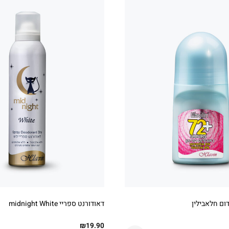
דום חלאבילין
דאודורנט ספריי midnight White
₪
19.90