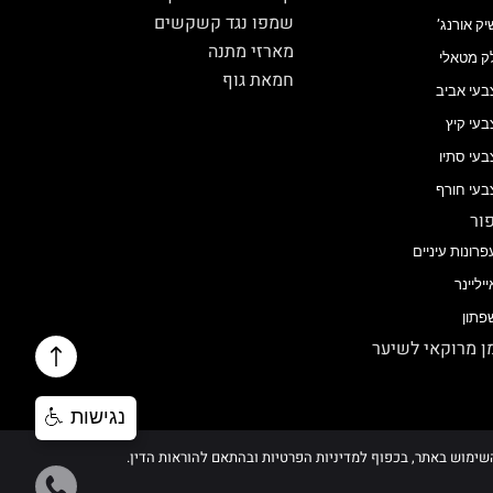
שמפו נגד קשקשים
יק אורנג’
מארזי מתנה
ק מטאלי
חמאת גוף
בעי אביב
בעי קיץ
בעי סתיו
בעי חורף
ור
פרונות עיניים
ייליינר
פתון
 מרוקאי לשיער
נגישות