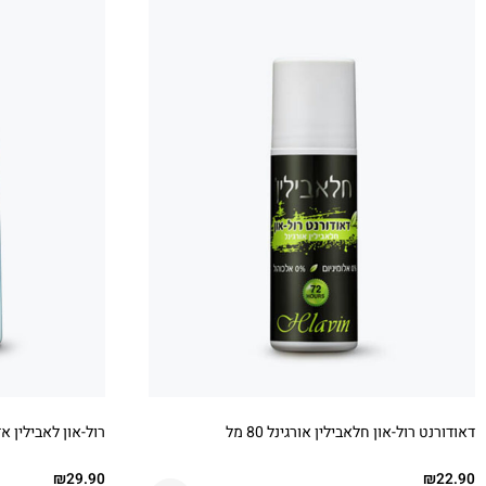
דאודורנט רול-און חלאבילין אורגינל 80 מל
רול-און לאבילין א
₪
29.90
₪
22.90