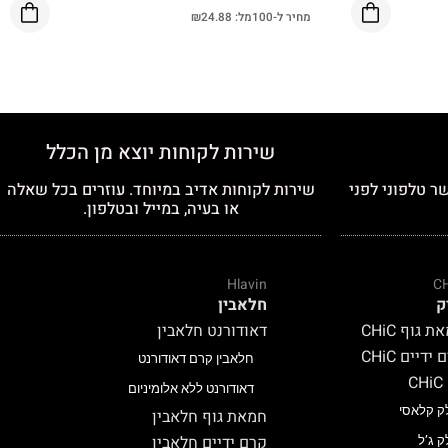
מחיר ל-100מל:
24.88
₪
שירות לקוחות יוצא מן הכלל
ר טלפוני לפני
שירות לקוחות אדיב במיוחד. עוזרים בכל שאלה
או בעיה, במייל ובטלפון.
Hlavin
C
ק
חלאבין
 גוף CHiC
דאודורנט חלאבין
ידיים CHiC
חלאבין קרם דאודורנט
C
דאודורנט ללא אלומיניום
ק קלאסי
חמאת גוף חלאבין
קרם ידיים חלאבין
ק ג’ל