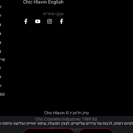
Chic Hlavin English
ש
עקבו אחרינו
ל
צ
צ
צ
צ
איפ
ע
א
ש
שמן
Chic Hlavin © שיק חלאבין
Chic Cosmetic Industries 1989 ltd.
קידום אתר –
SEO
STA