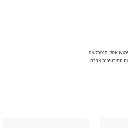
ום, אלכוהול או פרבנים. מונע ריח זיעה עד ל- 48 שעות בשימוש אחד. מנטרל את
ות ספורטיבית אחרת.