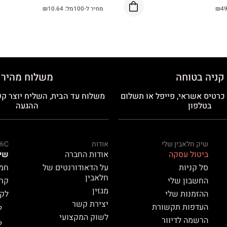
49
₪
מחיר ל-100מל:
10.64
₪
קניה בטוחה
משלוח מהיר
רטיס אשראי, פייפל או תשלום
משלוח עד הבית, השליח יוצר קש
בטלפון
ההגעה
שיק חלאבין שלי
אודות
HiC
ביטול עסקה
אודות החברה
שי
סל קניות
על הדאודורנטים של
חמאת
חלאבין
החשבון שלי
קרם 
מגזין
ההזמנות שלי
לק HiC
יצירת קשר
העדפות תקשורת
ל
לשוק המקצועי
הרשמה לדיוור
ל