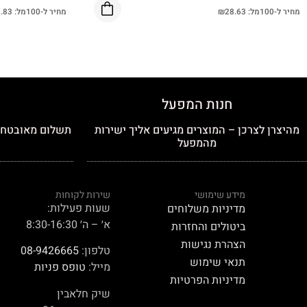
מחיר ל-100מל:
28.63
₪
מחיר ל-100מל:
.83
חנות המפעל
מהיצרן לצרכן – המוצרים מגיעים אליך ישירות
תשלום מאובטח כ
מהמפעל
מידע שימושי
שירות לקוחות
שעות פעילות:
מדיניות משלוחים
א׳ – ה׳ 8:30-16:30
ביטולים והחזרות
הצהרת נגישות
טלפון:
08-9426665
תנאי שימוש
מייל:
טופס פניות
מדיניות הפרטיות
שיק חלאבין