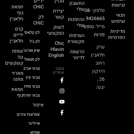
מגזין
ידיים
החשבון
נגישות
CHiC
חמאת
שלי
טלפון:
08-
יצירת
גוף
תנאי
קשר
לק
9426665
חלאבין
ההזמנות
שימוש
CHiC
שלי
מייל:
טופס
לשוק
קרם
מדיניות
המקצועי
לק קלאסי
פניות
ידיים
העדפות
הפרטיות
חלאבין
תקשורת
לק ג’ל
Chic
שיק
Hlavin
שמפו
הרשמה
שיק אורנג’
חלאבין
English
נגד
לדיוור
לק מטאלי
רחוב
קשקשים
עקבו
צבעי אביב
הירקון
אחרינו
מארזי
צבעי קיץ
26 ,
מתנה
יבנה
צבעי סתיו
חמאת
גוף
צבעי חורף
איפור
עפרונות עיניים
אייליינר
שפתון