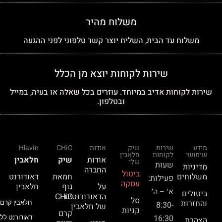
משלוח מהיר
משלוח עד הבית, השליח יוצר קשר טלפוני לפני ההגעה
שירות לקוחות יוצא מן הכלל
שירות לקוחות אדיב במיוחד. עוזרים בכל שאלה או בעיה, במייל
ובטלפון.
מידע
שירות
שיק
אודות
CHiC
Hlavin
שימושי
לקוחות
חלאבין
אודות
שיק
חלאבין
שלי
שעות
מדיניות
החברה
ביטול
משלוחים
חמאת
דאודורנט
פעילות:
עסקה
על
גוף
חלאבין
א׳ – ה׳
ביטולים
הדאודורנטים
CHiC
סל
והחזרות
חלאבין קרם 
8:30-
של חלאבין
קניות
קרם
16:30
דאודורנט ללא
הצהרת