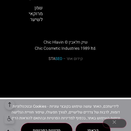
שמן
מרוקאי
לשיער
Chic Hlavin © שיק חלאבין
Chic Cosmetic Industries 1989 ltd.
קידום אתר –
SEO
STA
לידיעתכם, האתר עושה שימוש בקובצי עוגיות - Cookies ובטכנולוגיות
דומות, לרבות של צדדים שלישיים, לצורך תפעולו, שיפור חוויית הגלישה
וניתוח השימוש באתר, בכפוף למדיניות הפרטיות ובהתאם להוראות הדין.
קראתי
מדיניות הפרטיות