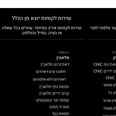
שירות לקוחות יוצא מן הכלל
ר טלפוני לפני
שירות לקוחות אדיב במיוחד. עוזרים בכל שאלה
או בעיה, במייל ובטלפון.
Hlavin
C
ק
חלאבין
 גוף CHiC
דאודורנט חלאבין
ידיים CHiC
חלאבין קרם דאודורנט
C
דאודורנט ללא אלומיניום
ק קלאסי
חמאת גוף חלאבין
קרם ידיים חלאבין
ק ג’ל
שמפו נגד קשקשים
יק אורנג’
מארזי מתנה
ק מטאלי
חמאת גוף