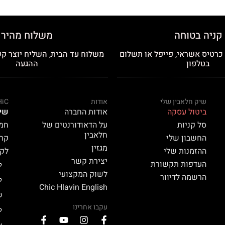
קניה בטוחה
משלוח מהיר
רטיס אשראי, פייפל או תשלום
משלוח עד הבית, השליח יוצר קש
בטלפון
ההגעה
שיק חלאבין שלי
אודות
HiC
ביטול עסקה
אודות החברה
שי
סל קניות
על הדאודורנטים של
חמאת
חלאבין
החשבון שלי
קרם 
מגזין
ההזמנות שלי
לק HiC
יצירת קשר
העדפות תקשורת
ל
לשוק המקצועי
הרשמה לדיוור
ל
Chic Hlavin English
ש
עקבו אחרינו
ל