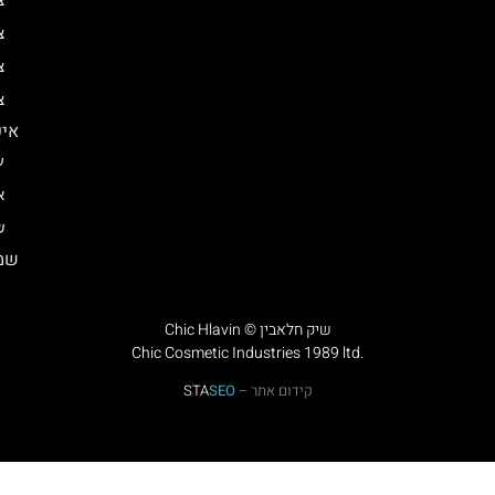
צ
צ
צ
צ
איפ
ע
א
ש
שמן
Chic Hlavin © שיק חלאבין
Chic Cosmetic Industries 1989 ltd.
קידום אתר –
SEO
STA