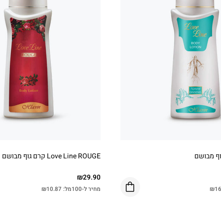
Love Line ROUGE קרם גוף מבושם
₪
29.90
16
₪
מחיר ל-100מל:
10.87
₪